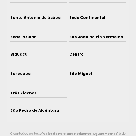
Santo Antônio de Lisboa
Sede Continental
Sede Insular
São João do Rio Vermelho
Biguaçu
Centro
Sorocaba
São Miguel
Três Riachos
São Pedro de Alcântara
O conteúdo do texto "
Valor de Persiana Horizontal Águas Mornas
" é de