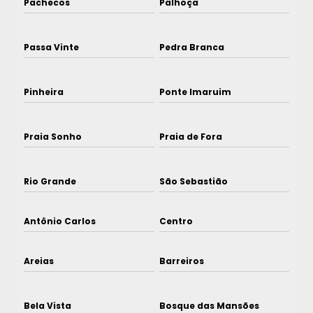
Pachecos
Palhoça
Passa Vinte
Pedra Branca
Pinheira
Ponte Imaruim
Praia Sonho
Praia de Fora
Rio Grande
São Sebastião
Antônio Carlos
Centro
Areias
Barreiros
Bela Vista
Bosque das Mansões