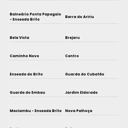
Balneário Ponta Papagaio
Barra do Aririu
- Enseada Brito
Bela Vista
Brejaru
Caminho Novo
Centro
Enseada do Brito
Guarda do Cubatão
Guarda do Embau
Jardim Eldorado
Maciambu - Enseada Brito
Nova Palhoça