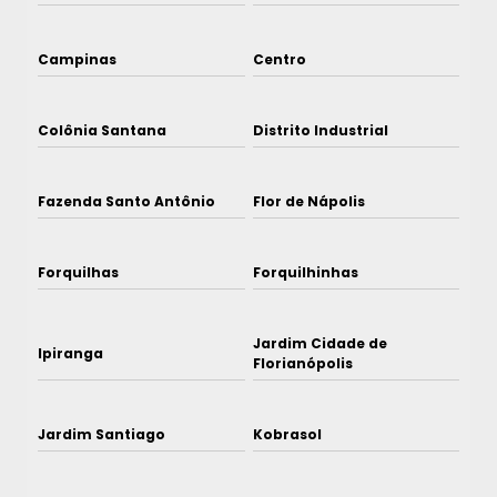
Campinas
Centro
Colônia Santana
Distrito Industrial
Fazenda Santo Antônio
Flor de Nápolis
Forquilhas
Forquilhinhas
Jardim Cidade de
Ipiranga
Florianópolis
Jardim Santiago
Kobrasol