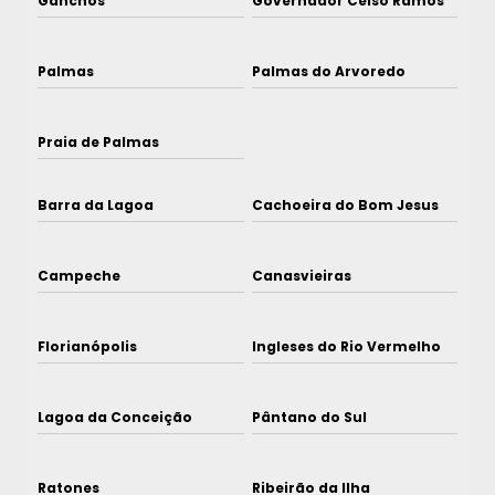
Ganchos
Governador Celso Ramos
Palmas
Palmas do Arvoredo
Praia de Palmas
Barra da Lagoa
Cachoeira do Bom Jesus
Campeche
Canasvieiras
Florianópolis
Ingleses do Rio Vermelho
Lagoa da Conceição
Pântano do Sul
Ratones
Ribeirão da Ilha