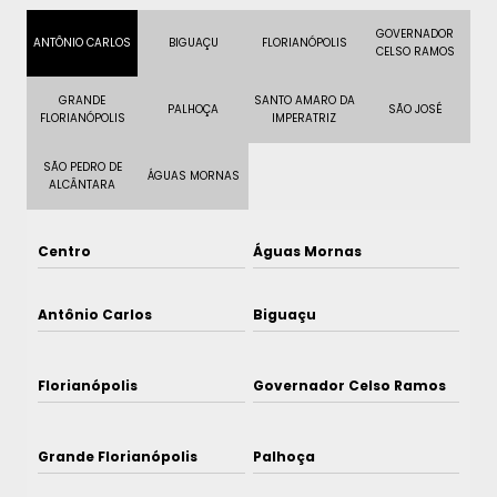
GOVERNADOR
ANTÔNIO CARLOS
BIGUAÇU
FLORIANÓPOLIS
CELSO RAMOS
GRANDE
SANTO AMARO DA
PALHOÇA
SÃO JOSÉ
FLORIANÓPOLIS
IMPERATRIZ
SÃO PEDRO DE
ÁGUAS MORNAS
ALCÂNTARA
Centro
Águas Mornas
Antônio Carlos
Biguaçu
Florianópolis
Governador Celso Ramos
Grande Florianópolis
Palhoça