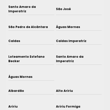
Santo Amaro da
São José
Imperatriz
São Pedro de Alcântara
Águas Mornas
Caldas
Caldas Imperatriz
Loteamento Estefano
Santo Amaro da
Becker
Imperatriz
Águas Mornas
Albardão
Alto Aririu
Aririu
Aririu Formiga