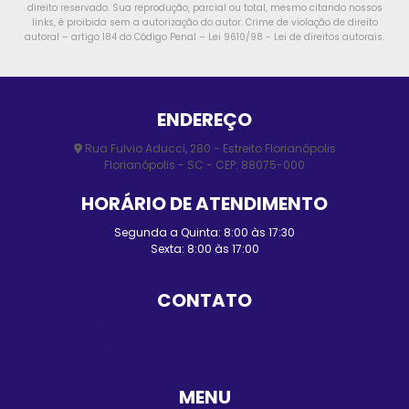
direito reservado. Sua reprodução, parcial ou total, mesmo citando nossos
links, é proibida sem a autorização do autor. Crime de violação de direito
autoral – artigo 184 do Código Penal –
Lei 9610/98 - Lei de direitos autorais
.
ENDEREÇO
Rua Fulvio Aducci, 280 - Estreito Florianópolis
Florianópolis - SC - CEP: 88075-000
HORÁRIO DE ATENDIMENTO
Segunda a Quinta: 8:00 às 17:30
Sexta: 8:00 às 17:00
CONTATO
(48) 3248-4428
(48) 98455-0210
contato@elmopersianas.com.br
MENU