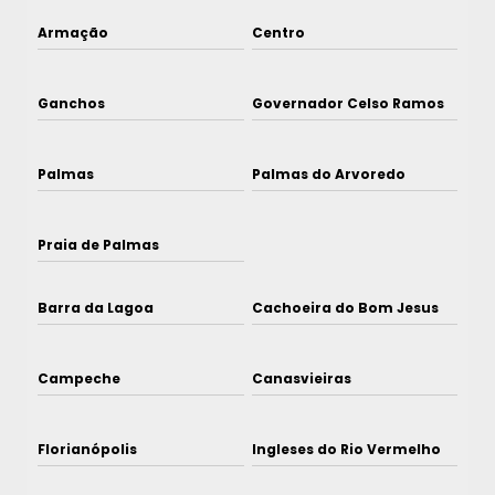
Armação
Centro
Ganchos
Governador Celso Ramos
Palmas
Palmas do Arvoredo
Praia de Palmas
Barra da Lagoa
Cachoeira do Bom Jesus
Campeche
Canasvieiras
Florianópolis
Ingleses do Rio Vermelho