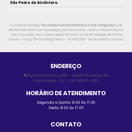
São Pedro de Alcântara
O conteúdo do texto "
Persianas Horizontal Preta Praia Comprida
" é de
direito reservado. Sua reprodução, parcial ou total, mesmo citando nossos
links, é proibida sem a autorização do autor. Crime de violação de direito
autoral – artigo 184 do Código Penal –
Lei 9610/98 - Lei de direitos autorais
.
ENDEREÇO
Rua Fulvio Aducci, 280 - Estreito Florianópolis
Florianópolis - SC - CEP: 88075-000
HORÁRIO DE ATENDIMENTO
Segunda a Quinta: 8:00 às 17:30
Sexta: 8:00 às 17:00
CONTATO