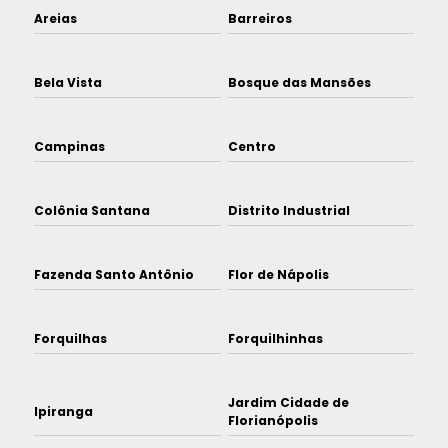
Areias
Barreiros
Bela Vista
Bosque das Mansões
Campinas
Centro
Colônia Santana
Distrito Industrial
Fazenda Santo Antônio
Flor de Nápolis
Forquilhas
Forquilhinhas
Jardim Cidade de
Ipiranga
Florianópolis