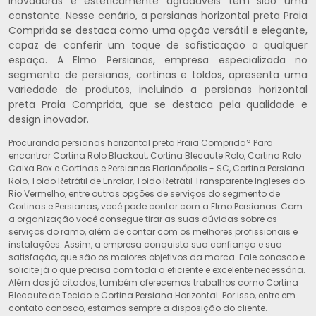
inovadoras e esteticamente agradáveis tem sido uma
constante. Nesse cenário, a persianas horizontal preta Praia
Comprida se destaca como uma opção versátil e elegante,
capaz de conferir um toque de sofisticação a qualquer
espaço. A Elmo Persianas, empresa especializada no
segmento de persianas, cortinas e toldos, apresenta uma
variedade de produtos, incluindo a persianas horizontal
preta Praia Comprida, que se destaca pela qualidade e
design inovador.
Procurando persianas horizontal preta Praia Comprida? Para
encontrar Cortina Rolo Blackout, Cortina Blecaute Rolo, Cortina Rolo
Caixa Box e Cortinas e Persianas Florianópolis - SC, Cortina Persiana
Rolo, Toldo Retrátil de Enrolar, Toldo Retrátil Transparente Ingleses do
Rio Vermelho, entre outras opções de serviços do segmento de
Cortinas e Persianas, você pode contar com a Elmo Persianas. Com
a organização você consegue tirar as suas dúvidas sobre os
serviços do ramo, além de contar com os melhores profissionais e
instalações. Assim, a empresa conquista sua confiança e sua
satisfação, que são os maiores objetivos da marca. Fale conosco e
solicite já o que precisa com toda a eficiente e excelente necessária.
Além dos já citados, também oferecemos trabalhos como Cortina
Blecaute de Tecido e Cortina Persiana Horizontal. Por isso, entre em
contato conosco, estamos sempre a disposição do cliente.