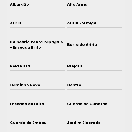
Albardão
Alto Aririu
Aririu
Aririu Formiga
Balneário Ponta Papagaio
Barra do Aririu
- Enseada Brito
Bela Vista
Brejaru
Caminho Novo
Centro
Enseada do Brito
Guarda do Cubatão
Guarda do Embau
Jardim Eldorado