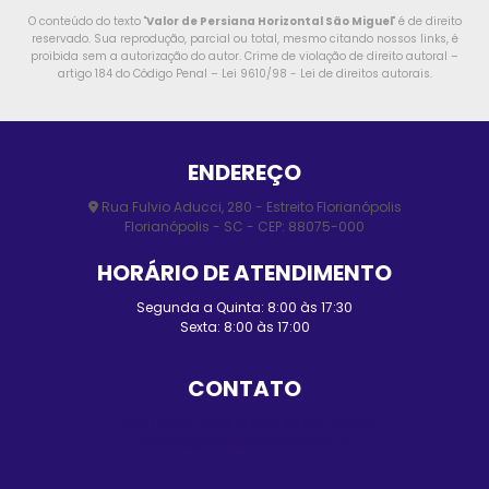
O conteúdo do texto "
Valor de Persiana Horizontal São Miguel
" é de direito
reservado. Sua reprodução, parcial ou total, mesmo citando nossos links, é
proibida sem a autorização do autor. Crime de violação de direito autoral –
artigo 184 do Código Penal –
Lei 9610/98 - Lei de direitos autorais
.
ENDEREÇO
Rua Fulvio Aducci, 280 - Estreito Florianópolis
Florianópolis - SC - CEP: 88075-000
HORÁRIO DE ATENDIMENTO
Segunda a Quinta: 8:00 às 17:30
Sexta: 8:00 às 17:00
CONTATO
(48) 3248-4428
(48) 98455-0210
contato@elmopersianas.com.br