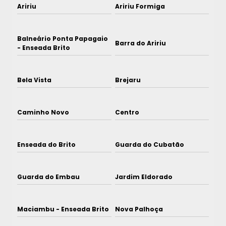
Aririu
Aririu Formiga
Balneário Ponta Papagaio
Barra do Aririu
- Enseada Brito
Bela Vista
Brejaru
Caminho Novo
Centro
Enseada do Brito
Guarda do Cubatão
Guarda do Embau
Jardim Eldorado
Maciambu - Enseada Brito
Nova Palhoça