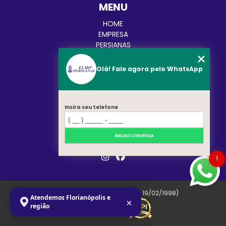
MENU
HOME
EMPRESA
PERSIANAS
CORTINAS
TOLDOS
Olá! Fale agora pelo WhatsApp
BLOG
CATEGORIAS
CONTATO
MAPA DO SITE
Insira seu telefone
REDES SOCIAIS
INICIAR CONVERSA
1
Copyright © Elmo. (Lei 9610 de 19/02/1998)
Atendemos Florianópolis e
×
região
W3C
W3C