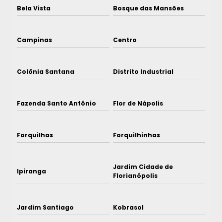
Bela Vista
Bosque das Mansões
Campinas
Centro
Colônia Santana
Distrito Industrial
Fazenda Santo Antônio
Flor de Nápolis
Forquilhas
Forquilhinhas
Jardim Cidade de
Ipiranga
Florianópolis
Jardim Santiago
Kobrasol