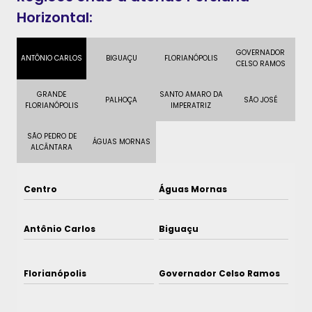
Horizontal:
GOVERNADOR
ANTÔNIO CARLOS
BIGUAÇU
FLORIANÓPOLIS
CELSO RAMOS
GRANDE
SANTO AMARO DA
PALHOÇA
SÃO JOSÉ
FLORIANÓPOLIS
IMPERATRIZ
SÃO PEDRO DE
ÁGUAS MORNAS
ALCÂNTARA
Centro
Águas Mornas
Antônio Carlos
Biguaçu
Florianópolis
Governador Celso Ramos