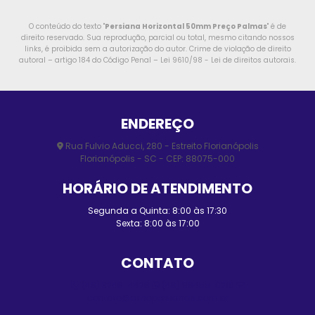
O conteúdo do texto "
Persiana Horizontal 50mm Preço Palmas
" é de
direito reservado. Sua reprodução, parcial ou total, mesmo citando nossos
links, é proibida sem a autorização do autor. Crime de violação de direito
autoral – artigo 184 do Código Penal –
Lei 9610/98 - Lei de direitos autorais
.
ENDEREÇO
Rua Fulvio Aducci, 280 - Estreito Florianópolis
Florianópolis - SC - CEP: 88075-000
HORÁRIO DE ATENDIMENTO
Segunda a Quinta: 8:00 às 17:30
Sexta: 8:00 às 17:00
CONTATO
(48) 3248-4428
(48) 98455-0210
contato@elmopersianas.com.br