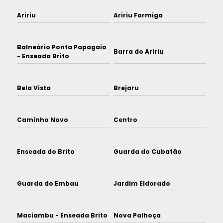
Aririu
Aririu Formiga
Balneário Ponta Papagaio
Barra do Aririu
- Enseada Brito
Bela Vista
Brejaru
Caminho Novo
Centro
Enseada do Brito
Guarda do Cubatão
Guarda do Embau
Jardim Eldorado
Maciambu - Enseada Brito
Nova Palhoça