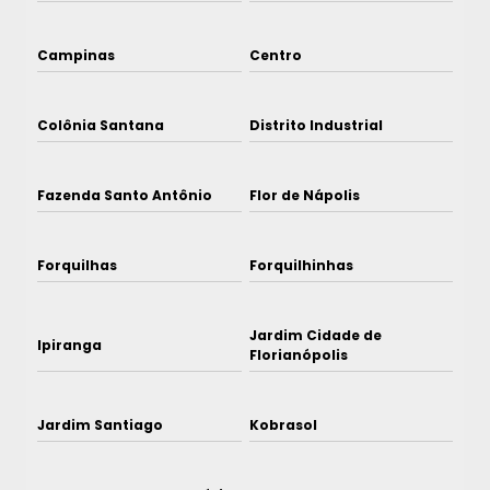
Campinas
Centro
Colônia Santana
Distrito Industrial
Fazenda Santo Antônio
Flor de Nápolis
Forquilhas
Forquilhinhas
Jardim Cidade de
Ipiranga
Florianópolis
Jardim Santiago
Kobrasol