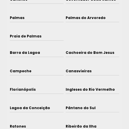
Palmas
Palmas do Arvoredo
Praia de Palmas
Barra da Lagoa
Cachoeira do Bom Jesus
Campeche
Canasvieiras
Florianópolis
Ingleses do Rio Vermelho
Lagoa da Conceição
Pântano do Sul
Ratones
Ribeirão da Ilha