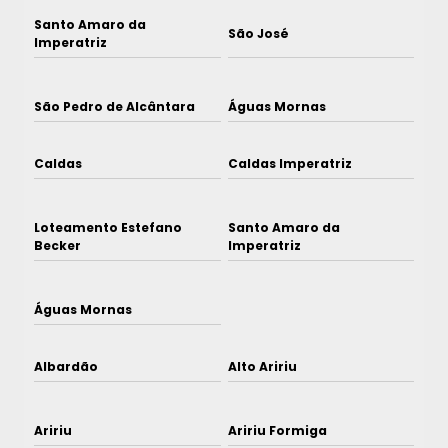
Santo Amaro da
São José
Imperatriz
São Pedro de Alcântara
Águas Mornas
Caldas
Caldas Imperatriz
Loteamento Estefano
Santo Amaro da
Becker
Imperatriz
Águas Mornas
Albardão
Alto Aririu
Aririu
Aririu Formiga