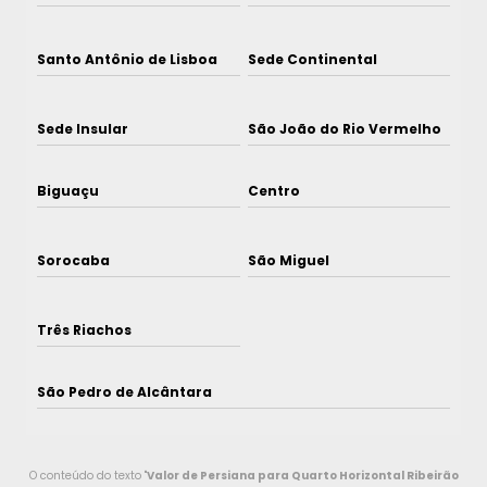
Santo Antônio de Lisboa
Sede Continental
Sede Insular
São João do Rio Vermelho
Biguaçu
Centro
Sorocaba
São Miguel
Três Riachos
São Pedro de Alcântara
O conteúdo do texto "
Valor de Persiana para Quarto Horizontal Ribeirão