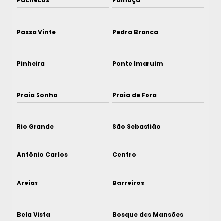
Pachecos
Palhoça
Passa Vinte
Pedra Branca
Pinheira
Ponte Imaruim
Praia Sonho
Praia de Fora
Rio Grande
São Sebastião
Antônio Carlos
Centro
Areias
Barreiros
Bela Vista
Bosque das Mansões