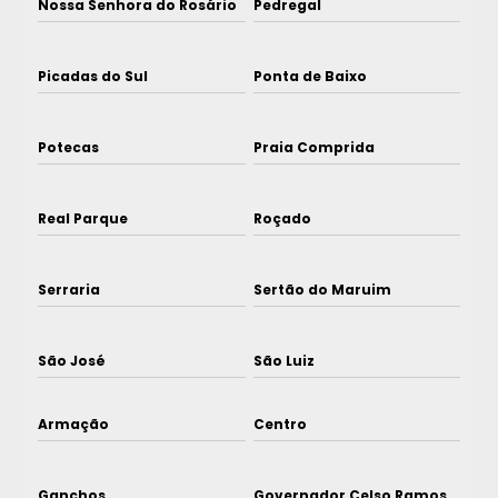
Nossa Senhora do Rosário
Pedregal
Picadas do Sul
Ponta de Baixo
Potecas
Praia Comprida
Real Parque
Roçado
Serraria
Sertão do Maruim
São José
São Luiz
Armação
Centro
Ganchos
Governador Celso Ramos