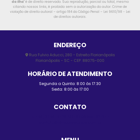
da Ilha
" é de direito reservado. Sua reprodução, parcial ou total, mesmo
citando nossos links, é proibida sem a autorização do autor. Crime de
violação de direito autoral – artigo 184 do Código Penal –
Lei 9610/98 - Lei
de direitos autorais
.
ENDEREÇO
Rua Fulvio Aducci, 280 - Estreito Florianópolis
Florianópolis - SC - CEP: 88075-000
HORÁRIO DE ATENDIMENTO
Segunda a Quinta: 8:00 às 17:30
Sexta: 8:00 às 17:00
CONTATO
(48) 3248-4428
(48) 98455-0210
contato@elmopersianas.com.br
MENU