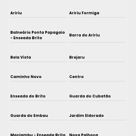
Aririu
Aririu Formiga
Balneário Ponta Papagaio
Barra do Aririu
- Enseada Brito
Bela Vista
Brejaru
Caminho Novo
Centro
Enseada do Brito
Guarda do Cubatão
Guarda do Embau
Jardim Eldorado
Maciambu - Enseada Brito
Nova Palhoça