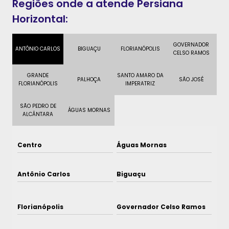
Regiões onde a atende Persiana
Horizontal:
GOVERNADOR
ANTÔNIO CARLOS
BIGUAÇU
FLORIANÓPOLIS
CELSO RAMOS
GRANDE
SANTO AMARO DA
PALHOÇA
SÃO JOSÉ
FLORIANÓPOLIS
IMPERATRIZ
SÃO PEDRO DE
ÁGUAS MORNAS
ALCÂNTARA
Centro
Águas Mornas
Antônio Carlos
Biguaçu
Florianópolis
Governador Celso Ramos