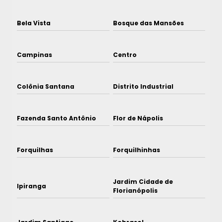
Bela Vista
Bosque das Mansões
Campinas
Centro
Colônia Santana
Distrito Industrial
Fazenda Santo Antônio
Flor de Nápolis
Forquilhas
Forquilhinhas
Jardim Cidade de
Ipiranga
Florianópolis