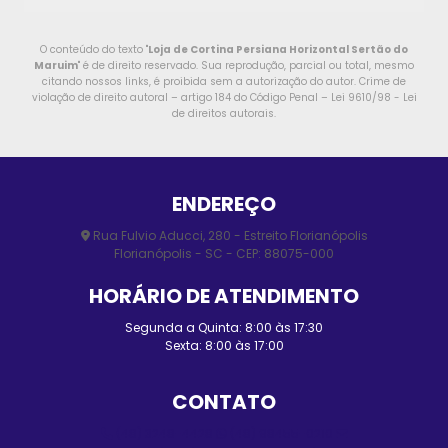
O conteúdo do texto "
Loja de Cortina Persiana Horizontal Sertão do
Maruim
" é de direito reservado. Sua reprodução, parcial ou total, mesmo
citando nossos links, é proibida sem a autorização do autor. Crime de
violação de direito autoral – artigo 184 do Código Penal –
Lei 9610/98 - Lei
de direitos autorais
.
ENDEREÇO
Rua Fulvio Aducci, 280 - Estreito Florianópolis
Florianópolis - SC - CEP: 88075-000
HORÁRIO DE ATENDIMENTO
Segunda a Quinta: 8:00 às 17:30
Sexta: 8:00 às 17:00
CONTATO
(48) 3248-4428
(48) 98455-0210