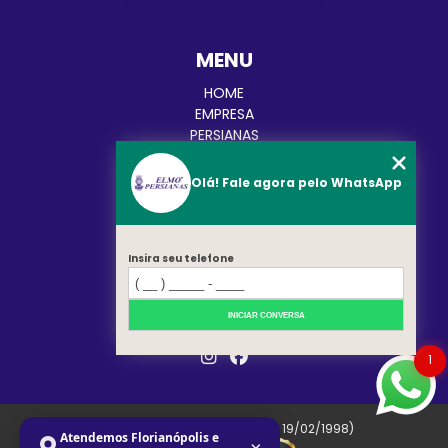
contato@elmopersianas.com.br
MENU
HOME
EMPRESA
PERSIANAS
CORTINAS
TOLDOS
Olá! Fale agora pelo WhatsApp
BLOG
CATEGORIAS
CONTATO
MAPA DO SITE
Insira seu telefone
REDES SOCIAIS
INICIAR CONVERSA
1
Copyright © Elmo. (Lei 9610 de 19/02/1998)
Atendemos Florianópolis e