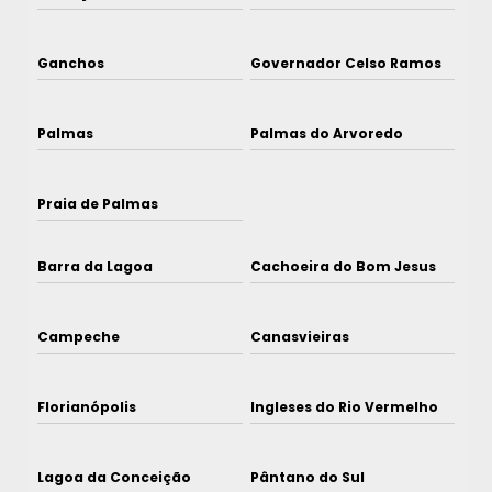
Ganchos
Governador Celso Ramos
Palmas
Palmas do Arvoredo
Praia de Palmas
Barra da Lagoa
Cachoeira do Bom Jesus
Campeche
Canasvieiras
Florianópolis
Ingleses do Rio Vermelho
Lagoa da Conceição
Pântano do Sul