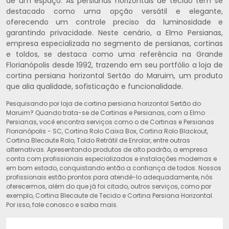
de um espaço. As persianas horizontais de tecido têm se
destacado como uma opção versátil e elegante,
oferecendo um controle preciso da luminosidade e
garantindo privacidade. Neste cenário, a Elmo Persianas,
empresa especializada no segmento de persianas, cortinas
e toldos, se destaca como uma referência na Grande
Florianópolis desde 1992, trazendo em seu portfólio a loja de
cortina persiana horizontal Sertão do Maruim, um produto
que alia qualidade, sofisticação e funcionalidade.
Pesquisando por loja de cortina persiana horizontal Sertão do
Maruim? Quando trata-se de Cortinas e Persianas, com a Elmo
Persianas, você encontra serviços como o de Cortinas e Persianas
Florianópolis - SC, Cortina Rolo Caixa Box, Cortina Rolo Blackout,
Cortina Blecaute Rolo, Toldo Retrátil de Enrolar, entre outras
alternativas. Apresentando produtos de alto padrão, a empresa
conta com profissionais especializados e instalações modernas e
em bom estado, conquistando então a confiança de todos. Nossos
profissionais estão prontos para atendê-lo adequadamente, nós
oferecermos, além do que já foi citado, outros serviços, como por
exemplo, Cortina Blecaute de Tecido e Cortina Persiana Horizontal.
Por isso, fale conosco e saiba mais.