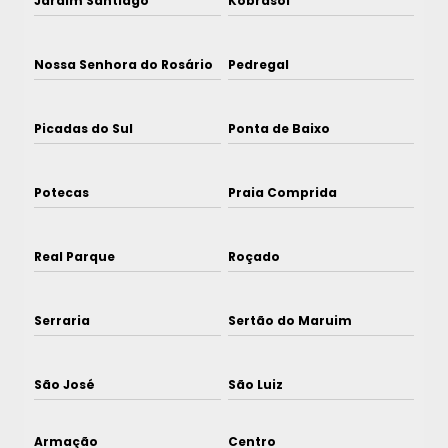
Jardim Santiago
Kobrasol
Nossa Senhora do Rosário
Pedregal
Picadas do Sul
Ponta de Baixo
Potecas
Praia Comprida
Real Parque
Roçado
Serraria
Sertão do Maruim
São José
São Luiz
Armação
Centro