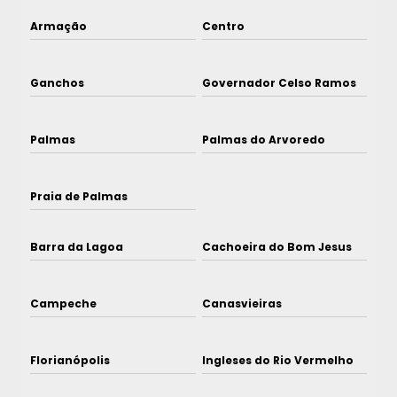
Armação
Centro
Ganchos
Governador Celso Ramos
Palmas
Palmas do Arvoredo
Praia de Palmas
Barra da Lagoa
Cachoeira do Bom Jesus
Campeche
Canasvieiras
Florianópolis
Ingleses do Rio Vermelho