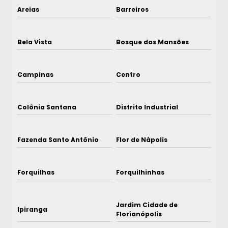
Areias
Barreiros
Bela Vista
Bosque das Mansões
Campinas
Centro
Colônia Santana
Distrito Industrial
Fazenda Santo Antônio
Flor de Nápolis
Forquilhas
Forquilhinhas
Jardim Cidade de
Ipiranga
Florianópolis