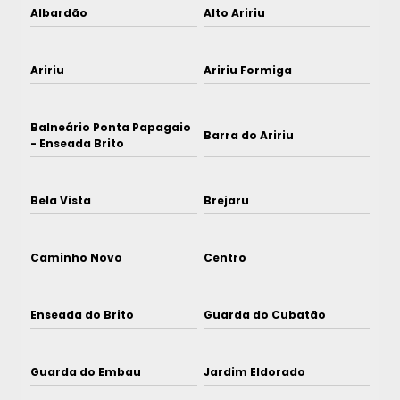
Albardão
Alto Aririu
Aririu
Aririu Formiga
Balneário Ponta Papagaio
Barra do Aririu
- Enseada Brito
Bela Vista
Brejaru
Caminho Novo
Centro
Enseada do Brito
Guarda do Cubatão
Guarda do Embau
Jardim Eldorado