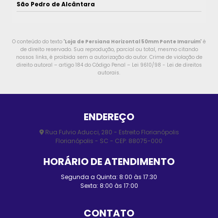
São Pedro de Alcântara
O conteúdo do texto "
Loja de Persiana Horizontal 50mm Ponte Imaruim
" é
de direito reservado. Sua reprodução, parcial ou total, mesmo citando
nossos links, é proibida sem a autorização do autor. Crime de violação de
direito autoral – artigo 184 do Código Penal –
Lei 9610/98 - Lei de direitos
autorais
.
ENDEREÇO
Rua Fulvio Aducci, 280 - Estreito Florianópolis
Florianópolis - SC - CEP: 88075-000
HORÁRIO DE ATENDIMENTO
Segunda a Quinta: 8:00 às 17:30
Sexta: 8:00 às 17:00
CONTATO