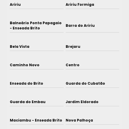
Aririu
Aririu Formiga
Balneário Ponta Papagaio
Barra do Aririu
- Enseada Brito
Bela Vista
Brejaru
Caminho Novo
Centro
Enseada do Brito
Guarda do Cubatão
Guarda do Embau
Jardim Eldorado
Maciambu - Enseada Brito
Nova Palhoça