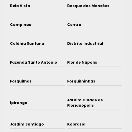
Bela Vista
Bosque das Mansões
Campinas
Centro
Colônia Santana
Distrito Industrial
Fazenda Santo Antônio
Flor de Nápolis
Forquilhas
Forquilhinhas
Jardim Cidade de
Ipiranga
Florianópolis
Jardim Santiago
Kobrasol