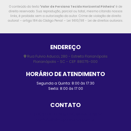
O conteúdo do texto "
Valor de Persiana Tecido Horizontal Pinheira
" é de
direito reservado. Sua reprodução, parcial ou total, mesmo citando nossos
links, é proibida sem a autorização do autor. Crime de violação de direito
autoral – artigo 184 do Código Penal –
Lei 9610/98 - Lei de direitos autorais
.
ENDEREÇO
Rua Fulvio Aducci, 280 - Estreito Florianópolis
Florianópolis - SC - CEP: 88075-000
HORÁRIO DE ATENDIMENTO
Segunda a Quinta: 8:00 às 17:30
Sexta: 8:00 às 17:00
CONTATO
(48) 3248-4428
(48) 98455-0210
contato@elmopersianas.com.br