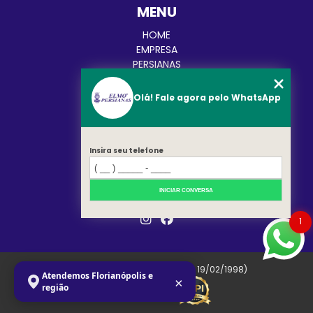
MENU
HOME
EMPRESA
PERSIANAS
CORTINAS
TOLDOS
Olá! Fale agora pelo WhatsApp
BLOG
CATEGORIAS
CONTATO
MAPA DO SITE
Insira seu telefone
REDES SOCIAIS
INICIAR CONVERSA
1
Copyright © Elmo. (Lei 9610 de 19/02/1998)
Atendemos Florianópolis e
×
região
W3C
W3C