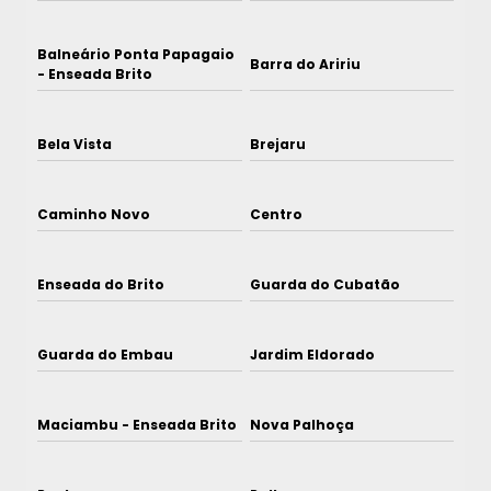
Balneário Ponta Papagaio
Barra do Aririu
- Enseada Brito
Bela Vista
Brejaru
Caminho Novo
Centro
Enseada do Brito
Guarda do Cubatão
Guarda do Embau
Jardim Eldorado
Maciambu - Enseada Brito
Nova Palhoça