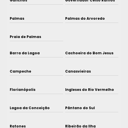
Ganchos
Governador Celso Ramos
Palmas
Palmas do Arvoredo
Praia de Palmas
Barra da Lagoa
Cachoeira do Bom Jesus
Campeche
Canasvieiras
Florianópolis
Ingleses do Rio Vermelho
Lagoa da Conceição
Pântano do Sul
Ratones
Ribeirão da Ilha