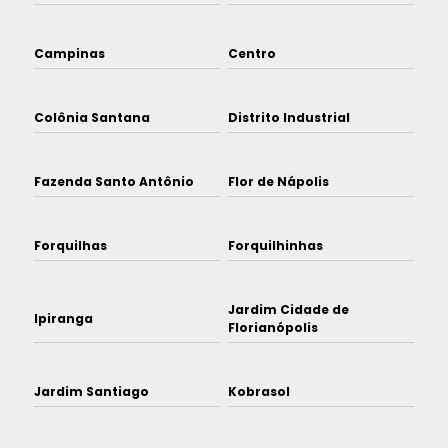
Campinas
Centro
Colônia Santana
Distrito Industrial
Fazenda Santo Antônio
Flor de Nápolis
Forquilhas
Forquilhinhas
Jardim Cidade de
Ipiranga
Florianópolis
Jardim Santiago
Kobrasol