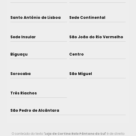
Santo Antônio de Lisboa
Sede Continental
Sede Insular
São João do Rio Vermelho
Biguaçu
Centro
Sorocaba
São Miguel
Três Riachos
São Pedro de Alcântara
O conteúdo do texto "
Loja de Cortina Rolo Pântano do Sul
" é de direito