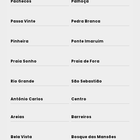
Pachecos
Palhoça
Passa Vinte
Pedra Branca
Pinheira
Ponte Imaruim
Praia Sonho
Praia de Fora
Rio Grande
São Sebastião
Antônio Carlos
Centro
Areias
Barreiros
Bela Vista
Bosque das Mansões