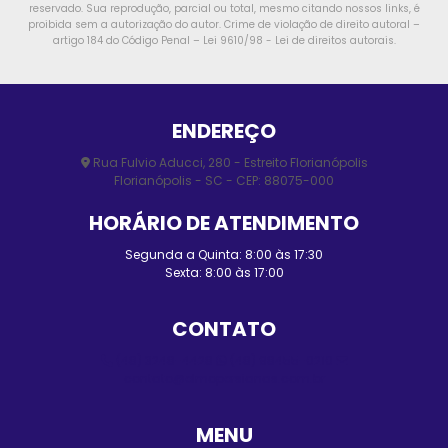
reservado. Sua reprodução, parcial ou total, mesmo citando nossos links, é
proibida sem a autorização do autor. Crime de violação de direito autoral –
artigo 184 do Código Penal –
Lei 9610/98 - Lei de direitos autorais
.
ENDEREÇO
Rua Fulvio Aducci, 280 - Estreito Florianópolis
Florianópolis - SC - CEP: 88075-000
HORÁRIO DE ATENDIMENTO
Segunda a Quinta: 8:00 às 17:30
Sexta: 8:00 às 17:00
CONTATO
(48) 3248-4428
(48) 98455-0210
contato@elmopersianas.com.br
MENU