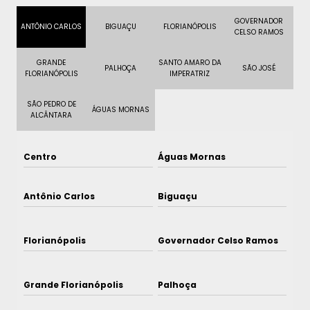
GOVERNADOR
ANTÔNIO CARLOS
BIGUAÇU
FLORIANÓPOLIS
CELSO RAMOS
GRANDE
SANTO AMARO DA
PALHOÇA
SÃO JOSÉ
FLORIANÓPOLIS
IMPERATRIZ
SÃO PEDRO DE
ÁGUAS MORNAS
ALCÂNTARA
Centro
Águas Mornas
Antônio Carlos
Biguaçu
Florianópolis
Governador Celso Ramos
Grande Florianópolis
Palhoça