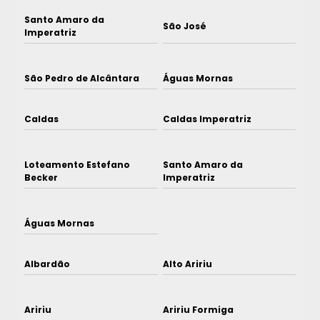
Santo Amaro da
São José
Imperatriz
São Pedro de Alcântara
Águas Mornas
Caldas
Caldas Imperatriz
Loteamento Estefano
Santo Amaro da
Becker
Imperatriz
Águas Mornas
Albardão
Alto Aririu
Aririu
Aririu Formiga