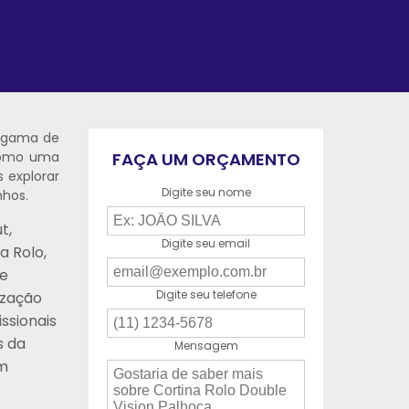
a gama de
 como uma
FAÇA UM ORÇAMENTO
 explorar
Digite seu nome
nhos.
t,
Digite seu email
a Rolo,
de
Digite seu telefone
ização
ssionais
s da
Mensagem
om