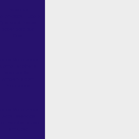
Persianas
otorizadas: Tudo o
Que Você Precisa
Saber para Sua
Casa
oldos Motorizados:
Como Escolher e
Valorizar Seu
Ambiente com
Praticidade
oldos Motorizados:
Dicas Essenciais
ara Escolher e Usar
em Casa