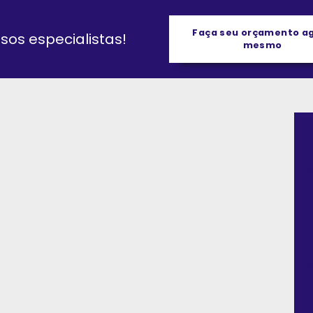
Faça seu orçamento a
os especialistas!
mesmo
O