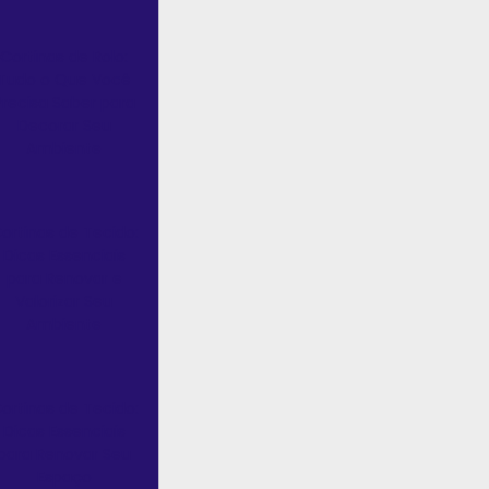
Cortinas de Rolo:
Tudo o Que Você
Precisa Saber para
Decorar Seu
Ambiente
ortinas de Tecido:
Dicas Essenciais
para Renovar e
Valorizar Seu
Ambiente
ortinas de Tecido:
Dicas Essenciais
para Renovar Seu
Espaço