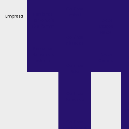
Cortinas
Persianas
Painel
Empresa
Horizontais
Toldos
16 e 25mm
Braços
Retos
Cortinas
Plissadas
Persianas
Horizontais
Toldos
50mm
Cortina
Cortinas
Rolô
Cortinas
Romanas
p
Cortinas
Tradicionais