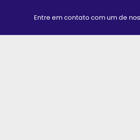
Entre em contato com um de noss