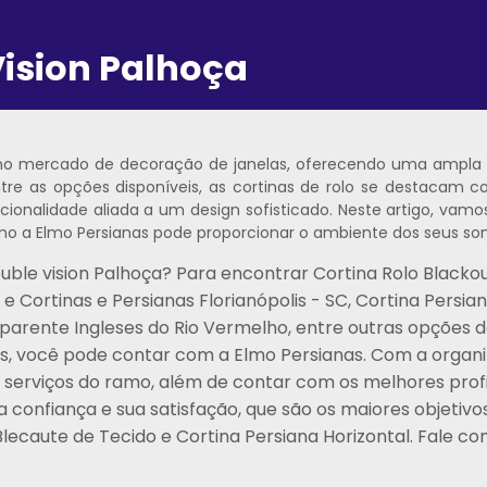
Vision Palhoça
o no mercado de decoração de janelas, oferecendo uma ampl
Entre as opções disponíveis, as cortinas de rolo se destacam
onalidade aliada a um design sofisticado. Neste artigo, vamos
omo a Elmo Persianas pode proporcionar o ambiente dos seus so
uble vision Palhoça? Para encontrar Cortina Rolo Blackou
e Cortinas e Persianas Florianópolis - SC, Cortina Persian
ansparente Ingleses do Rio Vermelho, entre outras opções 
as, você pode contar com a Elmo Persianas. Com a organ
s serviços do ramo, além de contar com os melhores profi
a confiança e sua satisfação, que são os maiores objetivo
caute de Tecido e Cortina Persiana Horizontal. Fale c