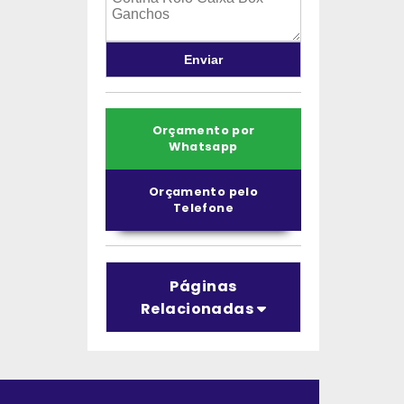
Orçamento por
Whatsapp
Orçamento pelo
Telefone
Páginas
Relacionadas