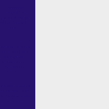
Persianas
otorizadas: Tudo o
Que Você Precisa
Saber para Sua
Casa
oldos Motorizados:
Como Escolher e
Valorizar Seu
Ambiente com
Praticidade
oldos Motorizados:
Dicas Essenciais
ara Escolher e Usar
em Casa