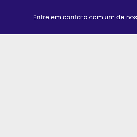
Entre em contato com um de noss