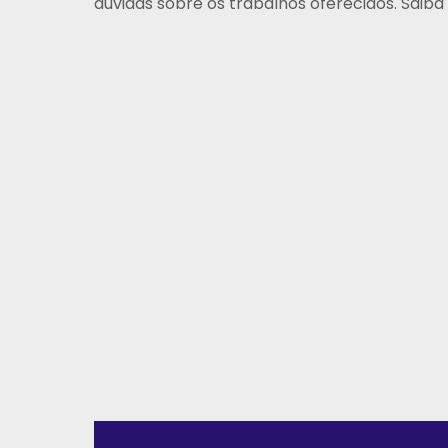
dúvidas sobre os trabalhos oferecidos. Saiba