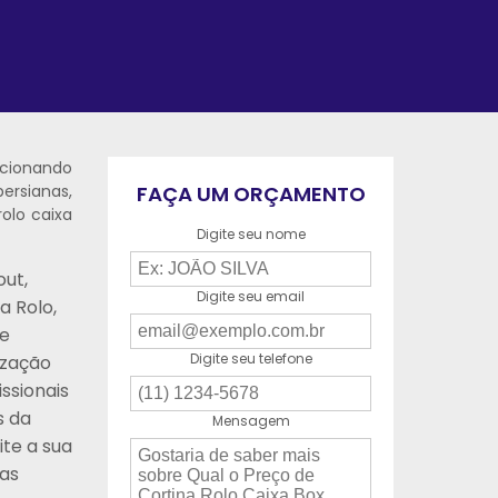
rcionando
ersianas,
FAÇA UM ORÇAMENTO
olo caixa
Digite seu nome
out,
Digite seu email
a Rolo,
de
Digite seu telefone
ização
ssionais
s da
Mensagem
ite a sua
uas