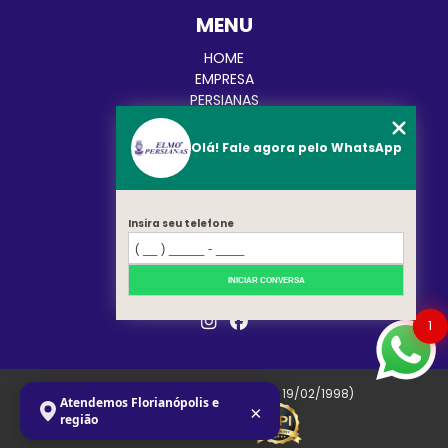
MENU
HOME
EMPRESA
PERSIANAS
CORTINAS
TOLDOS
Olá! Fale agora pelo WhatsApp
BLOG
CATEGORIAS
CONTATO
Insira seu telefone
MAPA DO SITE
REDES SOCIAIS
INICIAR CONVERSA
1
Copyright © Elmo. (Lei 9610 de 19/02/1998)
Atendemos Florianópolis e
×
região
W3C
W3C