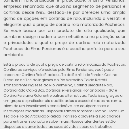
também funcionalidade e praticidade. A Elmo Persianas,
empresa renomada que atua no segmento de persianas e
cortinas desde 1992, destaca-se por oferecer uma ampla
gama de opções em cortinas de rolo, incluindo a versátil e
elegante qual o preço de cortina rolo motorizada Pachecos.
Se você busca por um produto de alta qualidade, que
combine design moderno com eficiência na proteção solar
e privacidade, a qual o preço de cortina rolo motorizada
Pachecos da Elmo Persianas é a escolha perfeita para o seu
ambiente.
Está a procura de qual o preço de cortina rolo motorizada Pachecos,
Confira os serviços oferecidos pela Elmo Persianas, você pode
encontrar Cortina Rolo Blackout, Toldo Retrátil de Enrolar, Cortina
Blecaute de Tecido Ingleses do Rio Vermelho, Toldo Retrátil
Transparente Ingleses do Rio Vermelho, Cortina Blecaute Rolo,
Cortina Rolo Caixa Box, Cortinas e Persianas Florianópolis - SC e
Cortina Persiana Rolo, entre outras alternativas. Tudo isso graças a
um grupo de profissionais qualificados e especializados no ramo,
além de um investimento considerável em equipamentos e
instalações modernas. Disponibilizamos também Cortina Corta Luz
Tecido e Toldo Articulado Retrátil. Por isso, aproveite a sua chance
para entrar em contato e saber mais. Nossos atendentes estão
dispostos a sanar todas as suas dúvidas sobre os trabalhos