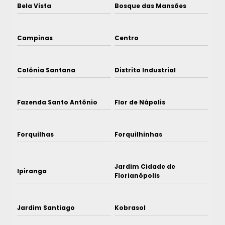
Bela Vista
Bosque das Mansões
Campinas
Centro
Colônia Santana
Distrito Industrial
Fazenda Santo Antônio
Flor de Nápolis
Forquilhas
Forquilhinhas
Jardim Cidade de
Ipiranga
Florianópolis
Jardim Santiago
Kobrasol