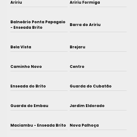
Aririu
Aririu Formiga
Balneário Ponta Papagaio
Barra do Aririu
- Enseada Brito
Bela Vista
Brejaru
Caminho Novo
Centro
Enseada do Brito
Guarda do Cubatão
Guarda do Embau
Jardim Eldorado
Maciambu - Enseada Brito
Nova Palhoça