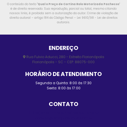
O conteúdo do texto "
Qual o Preço de Cortina Rolo Motorizada Pachecos
"
é de direito reservado. Sua reprodução, parcial ou total, mesmo citando
nossos links, é proibida sem a autorização do autor. Crime de violação de
direito autoral – artigo 184 do Código Penal –
Lei 9610/98 - Lei de direitos
autorais
.
ENDEREÇO
Rua Fulvio Aducci, 280 - Estreito Florianópolis
Florianópolis - SC - CEP: 88075-000
HORÁRIO DE ATENDIMENTO
Segunda a Quinta: 8:00 às 17:30
Sexta: 8:00 às 17:00
CONTATO
(48) 3248-4428
(48) 98455-0210
contato@elmopersianas.com.br