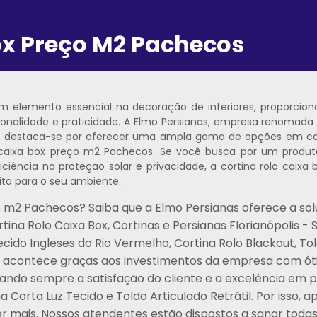
ox Preço M2 Pachecos
m elemento essencial na decoração de interiores, proporcio
onalidade e praticidade. A Elmo Persianas, empresa renomada
2, destaca-se por oferecer uma ampla gama de opções em co
olo caixa box preço m2 Pachecos. Se você busca por um produt
ência na proteção solar e privacidade, a cortina rolo caixa 
ita para o seu ambiente.
o m2 Pachecos? Saiba que a Elmo Persianas oferece a so
na Rolo Caixa Box, Cortinas e Persianas Florianópolis - 
ecido Ingleses do Rio Vermelho, Cortina Rolo Blackout, To
 Isso acontece graças aos investimentos da empresa com ó
scando sempre a satisfação do cliente e a excelência em 
Corta Luz Tecido e Toldo Articulado Retrátil. Por isso, a
 mais. Nossos atendentes estão dispostos a sanar todas