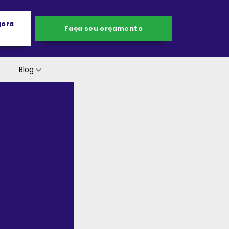
gora
Faça seu orçamento
Blog
Cortinas de Rolo:
Como Escolher a
pção Perfeita para
Seu Ambiente
Cortinas de Rolo:
Dicas Essenciais
para Escolher com
Estilo e
Funcionalidade