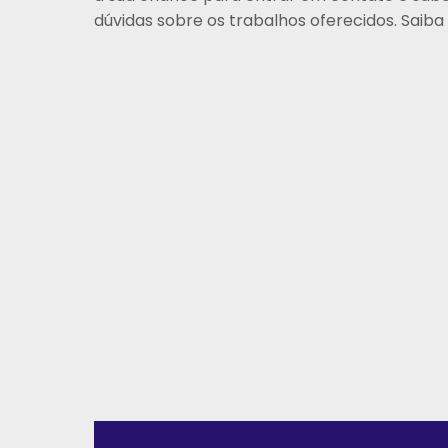
dúvidas sobre os trabalhos oferecidos. Saiba