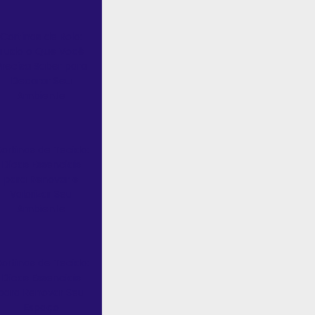
Cortinas de Rolo:
Tudo o Que Você
Precisa Saber para
Decorar Seu
Ambiente
ortinas de Tecido:
Dicas Essenciais
para Renovar e
Valorizar Seu
Ambiente
ortinas de Tecido:
Dicas Essenciais
para Renovar Seu
Espaço