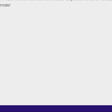
 mais!