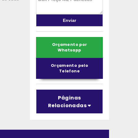
Orçamento por
Whatsapp
Orçamento pelo
Telefone
Páginas
Relacionadas