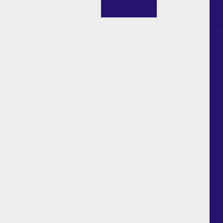
M
T
T
p