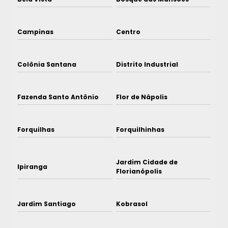
Campinas
Centro
Colônia Santana
Distrito Industrial
Fazenda Santo Antônio
Flor de Nápolis
Forquilhas
Forquilhinhas
Jardim Cidade de
Ipiranga
Florianópolis
Jardim Santiago
Kobrasol