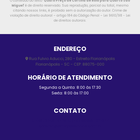
O conteúdo do texto "
Qual o Preço de Cortina de Rolo para Quarto São
Miguel
" é de direito reservado. Sua reprodução, parcial ou total, mesmo
citando nossos links, é proibida sem a autorização do autor. Crime de
violação de direito autoral – artigo 184 do Código Penal –
Lei 9610/98 - Lei
de direitos autorais
.
ENDEREÇO
Rua Fulvio Aducci, 280 - Estreito Florianópolis
Florianópolis - SC - CEP: 88075-000
HORÁRIO DE ATENDIMENTO
Segunda a Quinta: 8:00 às 17:30
Sexta: 8:00 às 17:00
CONTATO
(48) 3248-4428
(48) 98455-0210
contato@elmopersianas.com.br