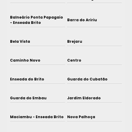
Balneário Ponta Papagaio
Barra do Aririu
- Enseada Brito
Bela Vista
Brejaru
Caminho Novo
Centro
Enseada do Brito
Guarda do Cubatão
Guarda do Embau
Jardim Eldorado
Maciambu - Enseada Brito
Nova Palhoça