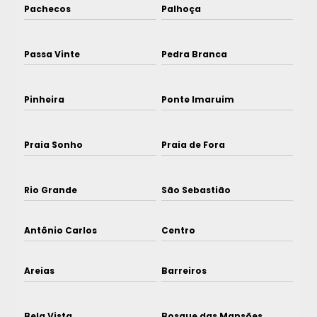
Pachecos
Palhoça
Passa Vinte
Pedra Branca
Pinheira
Ponte Imaruim
Praia Sonho
Praia de Fora
Rio Grande
São Sebastião
Antônio Carlos
Centro
Areias
Barreiros
Bela Vista
Bosque das Mansões