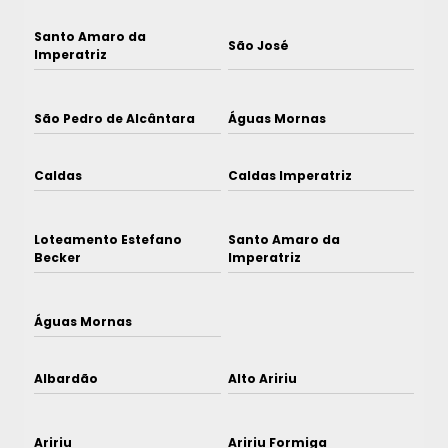
Santo Amaro da
São José
Imperatriz
São Pedro de Alcântara
Águas Mornas
Caldas
Caldas Imperatriz
Loteamento Estefano
Santo Amaro da
Becker
Imperatriz
Águas Mornas
Albardão
Alto Aririu
Aririu
Aririu Formiga