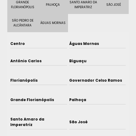
GRANDE
SANTO AMARO DA
PALHOÇA
SÃO JOSÉ
FLORIANÓPOLIS
IMPERATRIZ
SÃO PEDRO DE
ÁGUAS MORNAS
ALCÂNTARA
Centro
Águas Mornas
Antônio Carlos
Biguaçu
Florianópolis
Governador Celso Ramos
Grande Florianópolis
Palhoça
Santo Amaro da
São José
Imperatriz