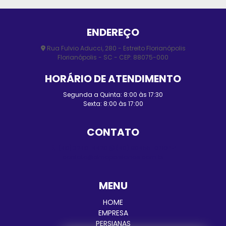
ENDEREÇO
Rua Fulvio Aducci, 280 - Estreito Florianópolis
Florianópolis - SC - CEP: 88075-000
HORÁRIO DE ATENDIMENTO
Segunda a Quinta: 8:00 às 17:30
Sexta: 8:00 às 17:00
CONTATO
(48) 3248-4428
(48) 98455-0210
contato@elmopersianas.com.br
MENU
HOME
EMPRESA
PERSIANAS