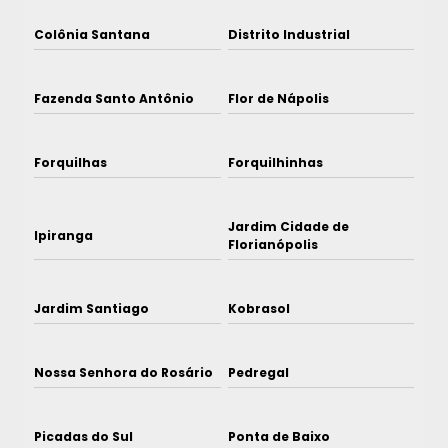
Colônia Santana
Distrito Industrial
Fazenda Santo Antônio
Flor de Nápolis
Forquilhas
Forquilhinhas
Jardim Cidade de
Ipiranga
Florianópolis
Jardim Santiago
Kobrasol
Nossa Senhora do Rosário
Pedregal
Picadas do Sul
Ponta de Baixo