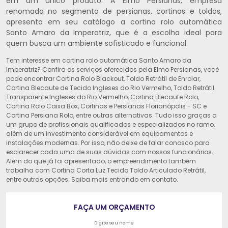
em um único produto. A Elmo Persianas, empresa
renomada no segmento de persianas, cortinas e toldos,
apresenta em seu catálogo a cortina rolo automática
Santo Amaro da Imperatriz, que é a escolha ideal para
quem busca um ambiente sofisticado e funcional.
Tem interesse em cortina rolo automática Santo Amaro da
Imperatriz? Confira os serviços oferecidos pela Elmo Persianas, você
pode encontrar Cortina Rolo Blackout, Toldo Retrátil de Enrolar,
Cortina Blecaute de Tecido Ingleses do Rio Vermelho, Toldo Retrátil
Transparente Ingleses do Rio Vermelho, Cortina Blecaute Rolo,
Cortina Rolo Caixa Box, Cortinas e Persianas Florianópolis - SC e
Cortina Persiana Rolo, entre outras alternativas. Tudo isso graças a
um grupo de profissionais qualificados e especializados no ramo,
além de um investimento considerável em equipamentos e
instalações modernas. Por isso, não deixe de falar conosco para
esclarecer cada uma de suas dúvidas com nossos funcionários.
Além do que já foi apresentado, o empreendimento também
trabalha com Cortina Corta Luz Tecido Toldo Articulado Retrátil,
entre outras opções. Saiba mais entrando em contato.
FAÇA UM ORÇAMENTO
Digite seu nome