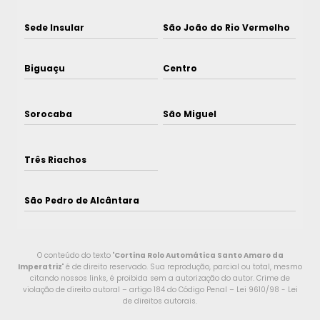
Sede Insular
São João do Rio Vermelho
Biguaçu
Centro
Sorocaba
São Miguel
Três Riachos
São Pedro de Alcântara
O conteúdo do texto "
Cortina Rolo Automática Santo Amaro da
Imperatriz
" é de direito reservado. Sua reprodução, parcial ou total, mesmo
citando nossos links, é proibida sem a autorização do autor. Crime de
violação de direito autoral – artigo 184 do Código Penal –
Lei 9610/98 - Lei
de direitos autorais
.