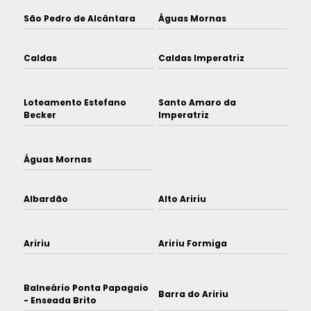
São Pedro de Alcântara
Águas Mornas
Caldas
Caldas Imperatriz
Loteamento Estefano
Santo Amaro da
Becker
Imperatriz
Águas Mornas
Albardão
Alto Aririu
Aririu
Aririu Formiga
Balneário Ponta Papagaio
Barra do Aririu
- Enseada Brito