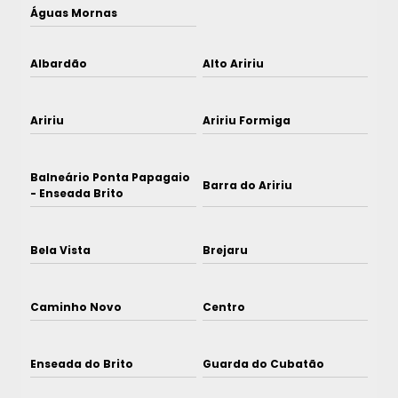
Águas Mornas
Albardão
Alto Aririu
Aririu
Aririu Formiga
Balneário Ponta Papagaio
Barra do Aririu
- Enseada Brito
Bela Vista
Brejaru
Caminho Novo
Centro
Enseada do Brito
Guarda do Cubatão