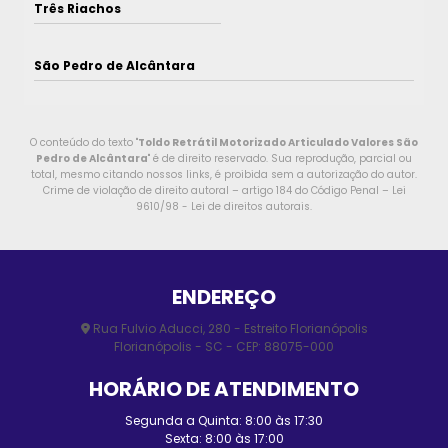
Três Riachos
São Pedro de Alcântara
O conteúdo do texto "
Toldo Retrátil Motorizado Articulado Valores São
Pedro de Alcântara
" é de direito reservado. Sua reprodução, parcial ou
total, mesmo citando nossos links, é proibida sem a autorização do autor.
Crime de violação de direito autoral – artigo 184 do Código Penal –
Lei
9610/98 - Lei de direitos autorais
.
ENDEREÇO
Rua Fulvio Aducci, 280 - Estreito Florianópolis
Florianópolis - SC - CEP: 88075-000
HORÁRIO DE ATENDIMENTO
Segunda a Quinta: 8:00 às 17:30
Sexta: 8:00 às 17:00