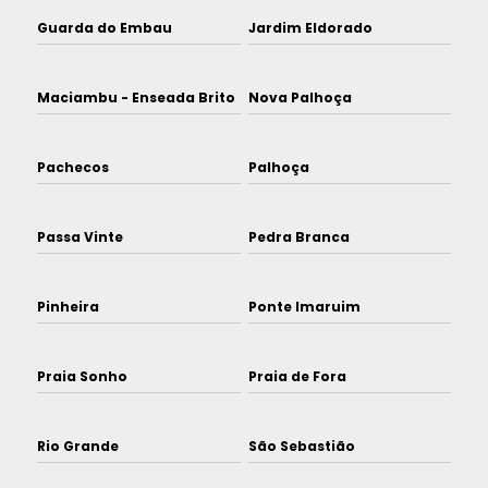
Guarda do Embau
Jardim Eldorado
Maciambu - Enseada Brito
Nova Palhoça
Pachecos
Palhoça
Passa Vinte
Pedra Branca
Pinheira
Ponte Imaruim
Praia Sonho
Praia de Fora
Rio Grande
São Sebastião