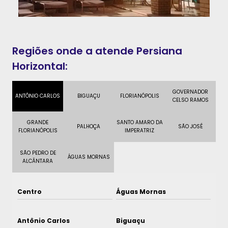
Regiões onde a atende Persiana
Horizontal:
GOVERNADOR
ANTÔNIO CARLOS
BIGUAÇU
FLORIANÓPOLIS
CELSO RAMOS
GRANDE
SANTO AMARO DA
PALHOÇA
SÃO JOSÉ
FLORIANÓPOLIS
IMPERATRIZ
SÃO PEDRO DE
ÁGUAS MORNAS
ALCÂNTARA
Centro
Águas Mornas
Antônio Carlos
Biguaçu