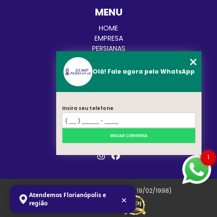
MENU
HOME
EMPRESA
PERSIANAS
CORTINAS
TOLDOS
Olá! Fale agora pelo WhatsApp
BLOG
CATEGORIAS
CONTATO
MAPA DO SITE
Insira seu telefone
REDES SOCIAIS
INICIAR CONVERSA
1
Copyright © Elmo. (Lei 9610 de 19/02/1998)
Atendemos Florianópolis e
×
região
W3C
W3C