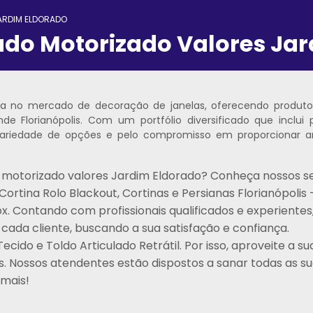
ARDIM ELDORADO
ulado Motorizado Valores Ja
cia no mercado de decoração de janelas, oferecendo produto
e Florianópolis. Com um portfólio diversificado que inclui p
 variedade de opções e pelo compromisso em proporcionar 
do motorizado valores Jardim Eldorado? Conheça nossos se
tina Rolo Blackout, Cortinas e Persianas Florianópolis -
x. Contando com profissionais qualificados e experientes
da cliente, buscando a sua satisfação e confiança.
ido e Toldo Articulado Retrátil. Por isso, aproveite a su
. Nossos atendentes estão dispostos a sanar todas as s
 mais!