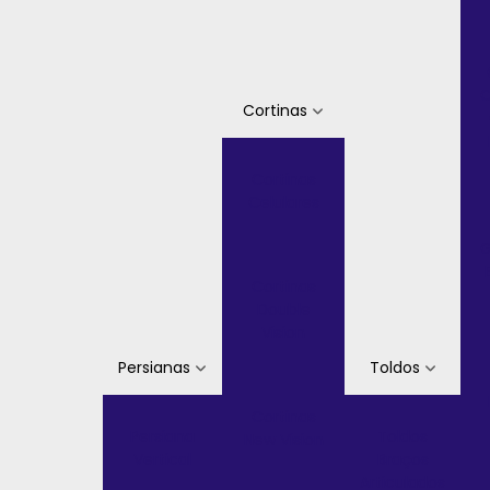
C
Cortinas
Cortinas
Celulares
G
Cortinas
Double
Vision
Persianas
Toldos
Cortinas
Persiana
Toldos
New Vision
Vertical
Braços
Articulados