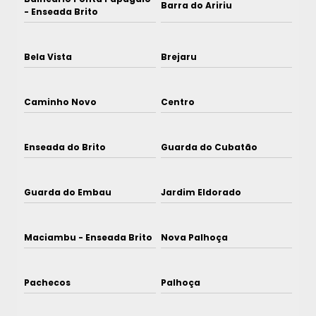
Barra do Aririu
- Enseada Brito
Bela Vista
Brejaru
Caminho Novo
Centro
Enseada do Brito
Guarda do Cubatão
Guarda do Embau
Jardim Eldorado
Maciambu - Enseada Brito
Nova Palhoça
Pachecos
Palhoça