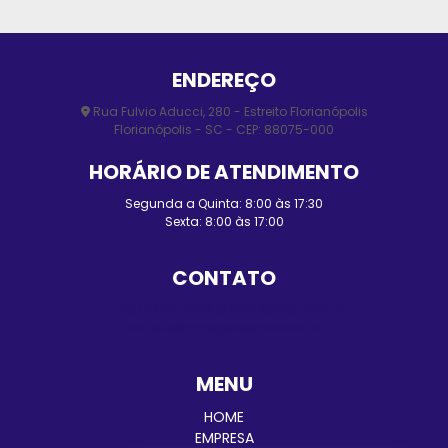
ENDEREÇO
Rua Fulvio Aducci, 280 - Estreito Florianópolis
Florianópolis - SC - CEP: 88075-000
HORÁRIO DE ATENDIMENTO
Segunda a Quinta: 8:00 às 17:30
Sexta: 8:00 às 17:00
CONTATO
(48) 3248-4428
(48) 98455-0210
contato@elmopersianas.com.br
MENU
HOME
EMPRESA