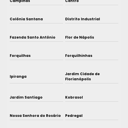
Campinas
Centro
Colônia Santana
Distrito Industrial
Fazenda Santo Antônio
Flor de Nápolis
Forquilhas
Forquilhinhas
Jardim Cidade de
Ipiranga
Florianópolis
Jardim Santiago
Kobrasol
Nossa Senhora do Rosário
Pedregal