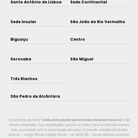
Santo Antônio de Lisboa
Sede Continental
Sede Insular
São João do Rio Vermelho
Biguaçu
Centro
Sorocaba
São Miguel
Três Riachos
São Pedro de Alcântara
O conteúdo do texto "
Toldo Articulado Motorizado Valores Potecas
" é de
direito reservado. Sua reprodução, parcial ou total, mesmo citando nossos
links, é proibida sem a autorização do autor. Crime de violação de direito
autoral – artigo 184 do Código Penal –
Lei 9610/98 - Lei de direitos autorais
.