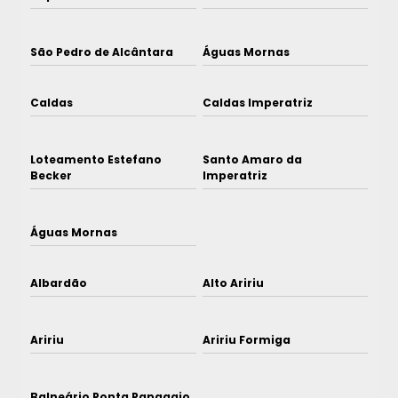
São Pedro de Alcântara
Águas Mornas
Caldas
Caldas Imperatriz
Loteamento Estefano
Santo Amaro da
Becker
Imperatriz
Águas Mornas
Albardão
Alto Aririu
Aririu
Aririu Formiga
Balneário Ponta Papagaio