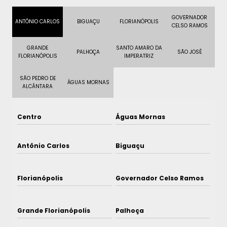
GOVERNADOR
ANTÔNIO CARLOS
BIGUAÇU
FLORIANÓPOLIS
CELSO RAMOS
GRANDE
SANTO AMARO DA
PALHOÇA
SÃO JOSÉ
FLORIANÓPOLIS
IMPERATRIZ
SÃO PEDRO DE
ÁGUAS MORNAS
ALCÂNTARA
Centro
Águas Mornas
Antônio Carlos
Biguaçu
Florianópolis
Governador Celso Ramos
Grande Florianópolis
Palhoça