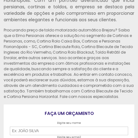
Florianópolis. Com um portfólio diversificado que inclui
persianas, cortinas e toldos, a empresa se destaca pela
variedade de opções e pelo compromisso em proporcionar
ambientes elegantes e funcionais aos seus clientes.
Procurando preço de toldo motorizado automático Brejaru? Saiba
que a Elmo Persianas oferece a solução no segmento de Cortinas e
Persianas, como, Cortina Rolo Caixa Box, Cortinas e Persianas
Florianópolis - SC, Cortina Blecaute Rolo, Cortina Blecaute de Tecido
Ingleses do Rio Vermelho, Cortina Rolo Blackout, Toldo Retrátil de
Enrolar, entre outros serviços. Isso acontece graças aos
investimentos da empresa com ótimos profissionais e instalações
de qualidade, buscando sempre a satisfação do cliente e a
excelência em produtos e trabalhos. Ao entrar em contato conosco,
você poderá esclarecer suas dúvidas, estamos à sua disposição,
através de um atendimento cuidadoso e comprometido com a sua
satisfação. Também trabalhamos com Cortina Blecaute de Tecido
e Cortina Persiana Horizontal. Fale com nossos especialistas.
FAÇA UM ORÇAMENTO
Digite seu nome
Digite seu email