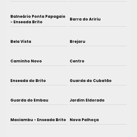
Balneário Ponta Papagaio
Barra do Aririu
- Enseada Brito
Bela Vista
Brejaru
Caminho Novo
Centro
Enseada do Brito
Guarda do Cubatão
Guarda do Embau
Jardim Eldorado
Maciambu - Enseada Brito
Nova Palhoça