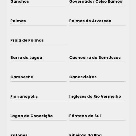
Ganchos
Governador Celso Ramos
Palmas
Palmas do Arvoredo
Praia de Palmas
Barra da Lagoa
Cachoeira do Bom Jesus
Campeche
Canasvieiras
Florianópolis
Ingleses do Rio Vermelho
Lagoa da Conceição
Pântano do Sul
Ratones
Ribeirão da Ilha