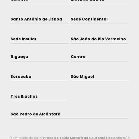
Santo Antônio de Lisboa
Sede Continental
Sede Insular
São João do Rio Vermelho
Biguaçu
Centro
Sorocaba
São Miguel
Três Riachos
São Pedro de Alcântara
O conteúdo do texto "
Preço de Toldo Motorizado Automático Brejaru
" é