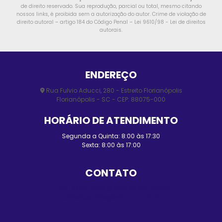
de direito reservado. Sua reprodução, parcial ou total, mesmo citando
nossos links, é proibida sem a autorização do autor. Crime de violação de
direito autoral – artigo 184 do Código Penal –
Lei 9610/98 - Lei de direitos
autorais
.
ENDEREÇO
Rua Fulvio Aducci, 280 - Estreito Florianópolis
Florianópolis - SC - CEP: 88075-000
HORÁRIO DE ATENDIMENTO
Segunda a Quinta: 8:00 às 17:30
Sexta: 8:00 às 17:00
CONTATO
(48) 3248-4428
(48) 98455-0210
contato@elmopersianas.com.br