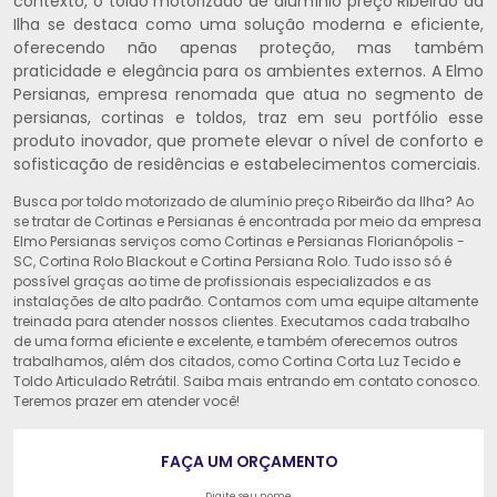
contexto, o toldo motorizado de alumínio preço Ribeirão da
Ilha se destaca como uma solução moderna e eficiente,
oferecendo não apenas proteção, mas também
praticidade e elegância para os ambientes externos. A Elmo
Persianas, empresa renomada que atua no segmento de
persianas, cortinas e toldos, traz em seu portfólio esse
produto inovador, que promete elevar o nível de conforto e
sofisticação de residências e estabelecimentos comerciais.
Busca por toldo motorizado de alumínio preço Ribeirão da Ilha? Ao
se tratar de Cortinas e Persianas é encontrada por meio da empresa
Elmo Persianas serviços como Cortinas e Persianas Florianópolis -
SC, Cortina Rolo Blackout e Cortina Persiana Rolo. Tudo isso só é
possível graças ao time de profissionais especializados e as
instalações de alto padrão. Contamos com uma equipe altamente
treinada para atender nossos clientes. Executamos cada trabalho
de uma forma eficiente e excelente, e também oferecemos outros
trabalhamos, além dos citados, como Cortina Corta Luz Tecido e
Toldo Articulado Retrátil. Saiba mais entrando em contato conosco.
Teremos prazer em atender você!
FAÇA UM ORÇAMENTO
Digite seu nome