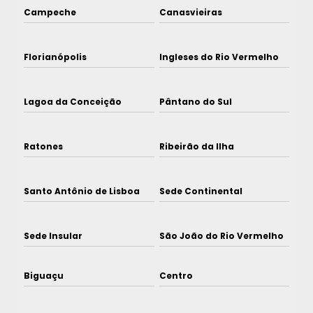
Campeche
Canasvieiras
Florianópolis
Ingleses do Rio Vermelho
Lagoa da Conceição
Pântano do Sul
Ratones
Ribeirão da Ilha
Santo Antônio de Lisboa
Sede Continental
Sede Insular
São João do Rio Vermelho
Biguaçu
Centro