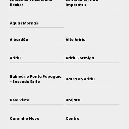
Becker
Imperatriz
Águas Mornas
Albardão
Alto Aririu
Aririu
Aririu Formiga
Balneário Ponta Papagaio
Barra do Aririu
- Enseada Brito
Bela Vista
Brejaru
Caminho Novo
Centro