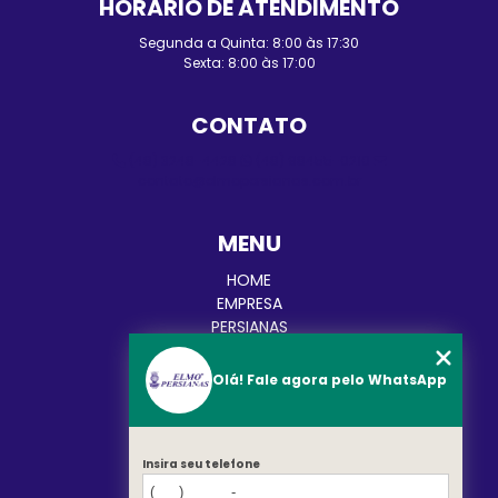
HORÁRIO DE ATENDIMENTO
Segunda a Quinta: 8:00 às 17:30
Sexta: 8:00 às 17:00
CONTATO
(48) 3248-4428
(48) 98455-0210
contato@elmopersianas.com.br
MENU
HOME
EMPRESA
PERSIANAS
CORTINAS
TOLDOS
Olá! Fale agora pelo WhatsApp
BLOG
CATEGORIAS
CONTATO
Insira seu telefone
MAPA DO SITE