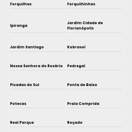
Forquilhas
Forquilhinhas
Jardim Cidade de
Ipiranga
Florianópolis
Jardim Santiago
Kobrasol
Nossa Senhora do Rosário
Pedregal
Picadas do Sul
Ponta de Baixo
Potecas
Praia Comprida
Real Parque
Roçado