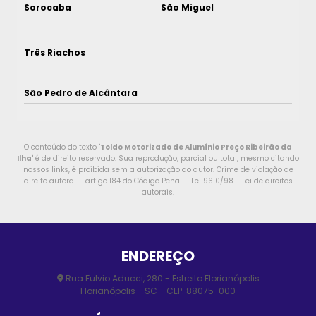
Sorocaba
São Miguel
Três Riachos
São Pedro de Alcântara
O conteúdo do texto "
Toldo Motorizado de Alumínio Preço Ribeirão da
Ilha
" é de direito reservado. Sua reprodução, parcial ou total, mesmo citando
nossos links, é proibida sem a autorização do autor. Crime de violação de
direito autoral – artigo 184 do Código Penal –
Lei 9610/98 - Lei de direitos
autorais
.
ENDEREÇO
Rua Fulvio Aducci, 280 - Estreito Florianópolis
Florianópolis - SC - CEP: 88075-000