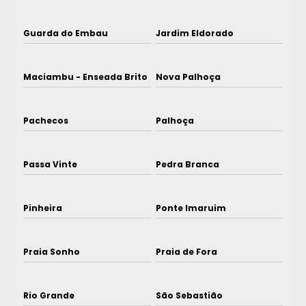
Guarda do Embau
Jardim Eldorado
Maciambu - Enseada Brito
Nova Palhoça
Pachecos
Palhoça
Passa Vinte
Pedra Branca
Pinheira
Ponte Imaruim
Praia Sonho
Praia de Fora
Rio Grande
São Sebastião