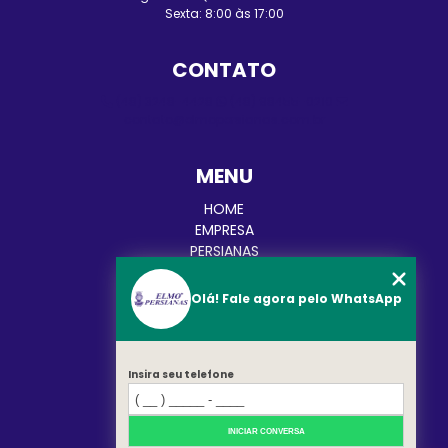
Sexta: 8:00 às 17:00
CONTATO
(48) 3248-4428
(48) 98455-0210
contato@elmopersianas.com.br
MENU
HOME
EMPRESA
PERSIANAS
CORTINAS
TOLDOS
Olá! Fale agora pelo WhatsApp
BLOG
CATEGORIAS
CONTATO
Insira seu telefone
MAPA DO SITE
REDES SOCIAIS
INICIAR CONVERSA