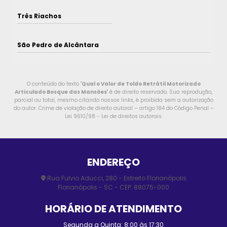
Três Riachos
São Pedro de Alcântara
O conteúdo do texto "
Qual o Valor de Toldo Retrátil Motorizado
Articulado Bosque das Mansões
" é de direito reservado. Sua reprodução,
parcial ou total, mesmo citando nossos links, é proibida sem a autorização
do autor. Crime de violação de direito autoral – artigo 184 do Código Penal –
Lei 9610/98 - Lei de direitos autorais
.
ENDEREÇO
Rua Fulvio Aducci, 280 - Estreito Florianópolis
Florianópolis - SC - CEP: 88075-000
HORÁRIO DE ATENDIMENTO
Segunda a Quinta: 8:00 às 17:30