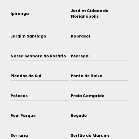
Jardim Cidade de
Ipiranga
Florianópolis
Jardim Santiago
Kobrasol
Nossa Senhora do Rosário
Pedregal
Picadas do Sul
Ponta de Baixo
Potecas
Praia Comprida
Real Parque
Roçado
Serraria
Sertão do Maruim