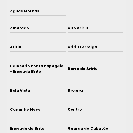
Águas Mornas
Albardão
Alto Aririu
Aririu
Aririu Formiga
Balneário Ponta Papagaio
Barra do Aririu
- Enseada Brito
Bela Vista
Brejaru
Caminho Novo
Centro
Enseada do Brito
Guarda do Cubatão