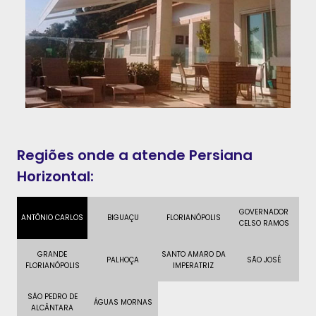
Regiões onde a atende Persiana
Horizontal:
GOVERNADOR
ANTÔNIO CARLOS
BIGUAÇU
FLORIANÓPOLIS
CELSO RAMOS
GRANDE
SANTO AMARO DA
PALHOÇA
SÃO JOSÉ
FLORIANÓPOLIS
IMPERATRIZ
SÃO PEDRO DE
ÁGUAS MORNAS
ALCÂNTARA