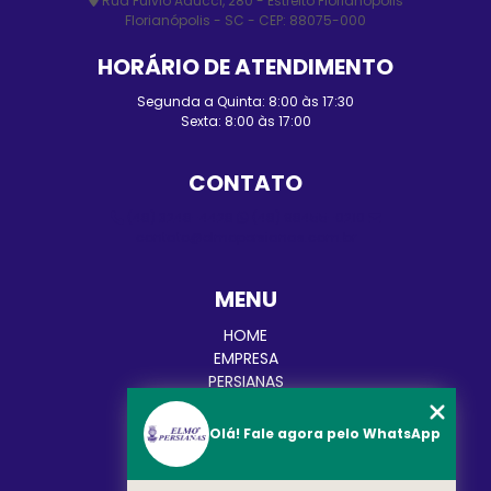
Rua Fulvio Aducci, 280 - Estreito Florianópolis
Florianópolis - SC - CEP: 88075-000
HORÁRIO DE ATENDIMENTO
Segunda a Quinta: 8:00 às 17:30
Sexta: 8:00 às 17:00
CONTATO
(48) 3248-4428
(48) 98455-0210
contato@elmopersianas.com.br
MENU
HOME
EMPRESA
PERSIANAS
CORTINAS
TOLDOS
Olá! Fale agora pelo WhatsApp
BLOG
CATEGORIAS