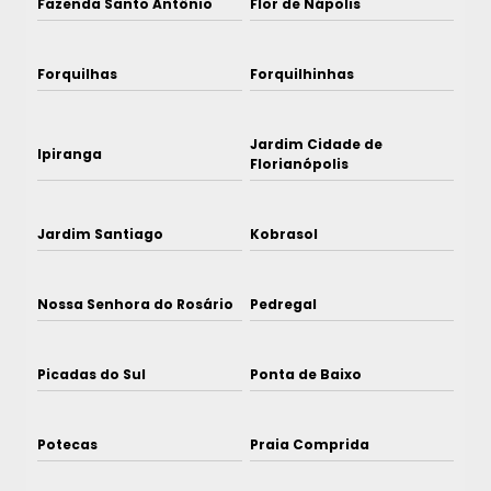
Fazenda Santo Antônio
Flor de Nápolis
Forquilhas
Forquilhinhas
Jardim Cidade de
Ipiranga
Florianópolis
Jardim Santiago
Kobrasol
Nossa Senhora do Rosário
Pedregal
Picadas do Sul
Ponta de Baixo
Potecas
Praia Comprida