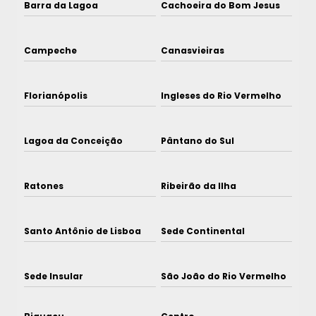
Barra da Lagoa
Cachoeira do Bom Jesus
Campeche
Canasvieiras
Florianópolis
Ingleses do Rio Vermelho
Lagoa da Conceição
Pântano do Sul
Ratones
Ribeirão da Ilha
Santo Antônio de Lisboa
Sede Continental
Sede Insular
São João do Rio Vermelho