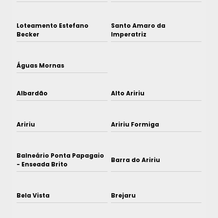
Loteamento Estefano
Santo Amaro da
Becker
Imperatriz
Águas Mornas
Albardão
Alto Aririu
Aririu
Aririu Formiga
Balneário Ponta Papagaio
Barra do Aririu
- Enseada Brito
Bela Vista
Brejaru