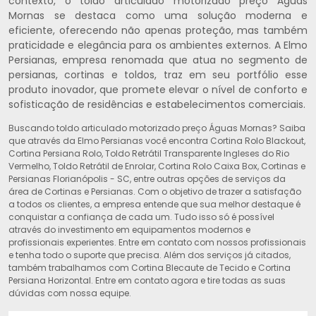
contexto, o toldo articulado motorizado preço Águas
Mornas se destaca como uma solução moderna e
eficiente, oferecendo não apenas proteção, mas também
praticidade e elegância para os ambientes externos. A Elmo
Persianas, empresa renomada que atua no segmento de
persianas, cortinas e toldos, traz em seu portfólio esse
produto inovador, que promete elevar o nível de conforto e
sofisticação de residências e estabelecimentos comerciais.
Buscando toldo articulado motorizado preço Águas Mornas? Saiba
que através da Elmo Persianas você encontra Cortina Rolo Blackout,
Cortina Persiana Rolo, Toldo Retrátil Transparente Ingleses do Rio
Vermelho, Toldo Retrátil de Enrolar, Cortina Rolo Caixa Box, Cortinas e
Persianas Florianópolis - SC, entre outras opções de serviços da
área de Cortinas e Persianas. Com o objetivo de trazer a satisfação
a todos os clientes, a empresa entende que sua melhor destaque é
conquistar a confiança de cada um. Tudo isso só é possível
através do investimento em equipamentos modernos e
profissionais experientes. Entre em contato com nossos profissionais
e tenha todo o suporte que precisa. Além dos serviços já citados,
também trabalhamos com Cortina Blecaute de Tecido e Cortina
Persiana Horizontal. Entre em contato agora e tire todas as suas
dúvidas com nossa equipe.