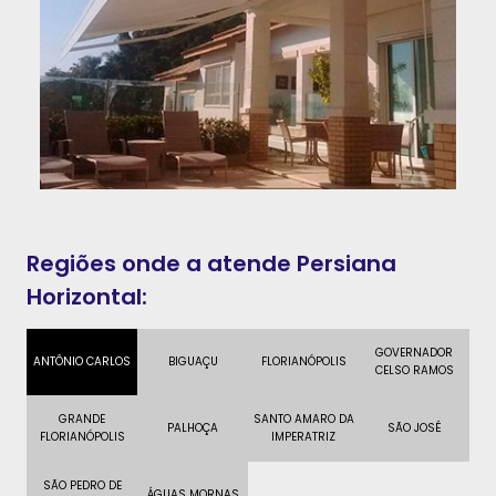
Regiões onde a atende Persiana
Horizontal:
GOVERNADOR
ANTÔNIO CARLOS
BIGUAÇU
FLORIANÓPOLIS
CELSO RAMOS
GRANDE
SANTO AMARO DA
PALHOÇA
SÃO JOSÉ
FLORIANÓPOLIS
IMPERATRIZ
SÃO PEDRO DE
ÁGUAS MORNAS