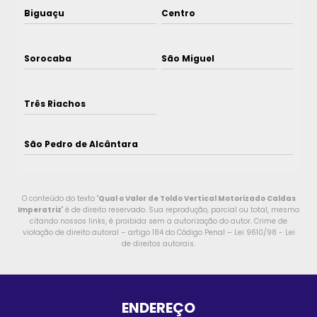
Biguaçu
Centro
Sorocaba
São Miguel
Três Riachos
São Pedro de Alcântara
O conteúdo do texto "
Qual o Valor de Toldo Vertical Motorizado Caldas
Imperatriz
" é de direito reservado. Sua reprodução, parcial ou total, mesmo
citando nossos links, é proibida sem a autorização do autor. Crime de
violação de direito autoral – artigo 184 do Código Penal –
Lei 9610/98 - Lei
de direitos autorais
.
ENDEREÇO