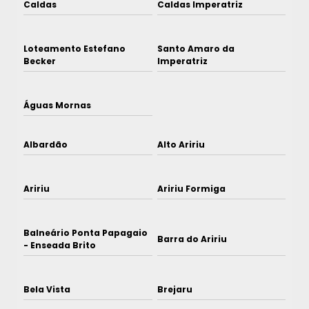
Caldas
Caldas Imperatriz
Loteamento Estefano
Santo Amaro da
Becker
Imperatriz
Águas Mornas
Albardão
Alto Aririu
Aririu
Aririu Formiga
Balneário Ponta Papagaio
Barra do Aririu
- Enseada Brito
Bela Vista
Brejaru