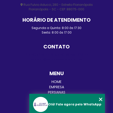
Rua Fulvio Aducci, 280 - Estreito Florianópolis
Florianópolis - SC - CEP: 88075-000
HORÁRIO DE ATENDIMENTO
Segunda a Quinta: 8:00 às 17:30
Sexta: 8:00 às 17:00
CONTATO
(48) 3248-4428
(48) 98455-0210
contato@elmopersianas.com.br
MENU
HOME
EMPRESA
PERSIANAS
CORTINAS
TOLDOS
Olá! Fale agora pelo WhatsApp
BLOG