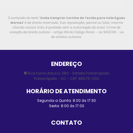
O conteúdo do texto "
Onde Comprar Cortina de Tecido para Sala Águas
Mornas
" é de direito reservado. Sua reprodução, parcial ou total, mesmo
citando nossos links, é proibida sem a autorização do autor. Crime de
violação de direito autoral – artigo 184 do Código Penal –
Lei 9610/98 - Lei
de direitos autorais
.
ENDEREÇO
Rua Fulvio Aducci, 280 - Estreito Florianópolis
Florianópolis - SC - CEP: 88075-000
HORÁRIO DE ATENDIMENTO
Segunda a Quinta: 8:00 às 17:30
Sexta: 8:00 às 17:00
CONTATO
(48) 3248-4428
(48) 98455-0210