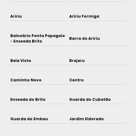
Aririu
Aririu Formiga
Balneário Ponta Papagaio
Barra do Aririu
- Enseada Brito
Bela Vista
Brejaru
Caminho Novo
Centro
Enseada do Brito
Guarda do Cubatão
Guarda do Embau
Jardim Eldorado