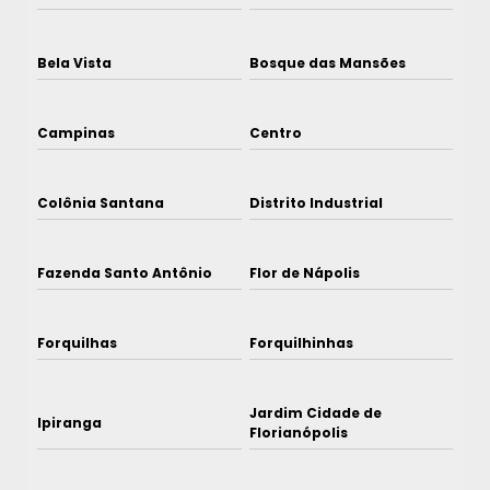
Bela Vista
Bosque das Mansões
Campinas
Centro
Colônia Santana
Distrito Industrial
Fazenda Santo Antônio
Flor de Nápolis
Forquilhas
Forquilhinhas
Jardim Cidade de
Ipiranga
Florianópolis