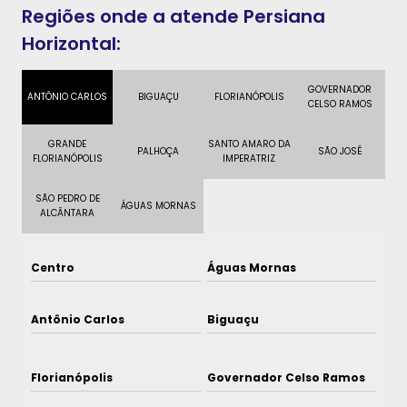
Regiões onde a atende Persiana
Horizontal:
GOVERNADOR
ANTÔNIO CARLOS
BIGUAÇU
FLORIANÓPOLIS
CELSO RAMOS
GRANDE
SANTO AMARO DA
PALHOÇA
SÃO JOSÉ
FLORIANÓPOLIS
IMPERATRIZ
SÃO PEDRO DE
ÁGUAS MORNAS
ALCÂNTARA
Centro
Águas Mornas
Antônio Carlos
Biguaçu
Florianópolis
Governador Celso Ramos