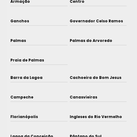
Armação
Centro
Ganchos
Governador Celso Ramos
Palmas
Palmas do Arvoredo
Praia de Palmas
Barra da Lagoa
Cachoeira do Bom Jesus
Campeche
Canasvieiras
Florianópolis
Ingleses do Rio Vermelho
Lagoa da Conceição
Pântano do Sul