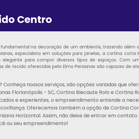
ido Centro
o fundamental na decoração de um ambiente, trazendo além d
anas, especialista em soluções para janelas, a cortina corta l
e elegante para compor diversos tipos de espaços. Com u
nas de tecido oferecidas pela Elmo Persianas são capazes de at
o? Conheça nossos serviços, são opções variadas que ofe
nas Florianópolis - SC, Cortina Blecaute Rolo e Cortina R
ificados e experientes, o empreendimento entende a nec
 e confiança. Oferecemos também a opção de Cortina Cor
ersiana Horizontal. Assim, não deixe de entrar em contato
ocê ou seu empreendimento!