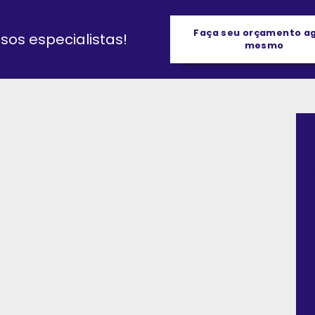
Faça seu orçamento a
os especialistas!
mesmo
O