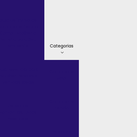
Guia Definitivo de
ortinas de Tecido:
Como Escolher a
Perfeita para Seu
Ambiente
Categorias
uia Essencial para
Cortinas de
Escolher Persianas
Rolo
Verticais Ideais
Cortinas de
Persianas
Tecido
Horizontais: Dicas
Essenciais
Persianas