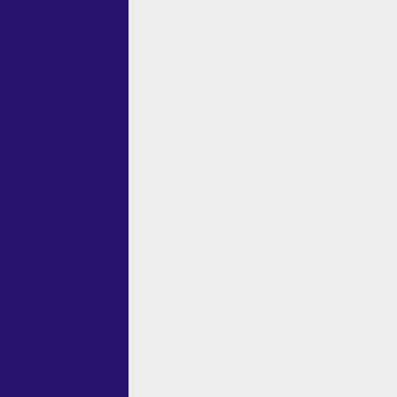
Cortinas de Rolo:
Tudo o Que Você
Precisa Saber para
Decorar Seu
Ambiente
ortinas de Tecido:
Dicas Essenciais
para Renovar e
Valorizar Seu
Ambiente
ortinas de Tecido:
Dicas Essenciais
para Renovar Seu
Espaço