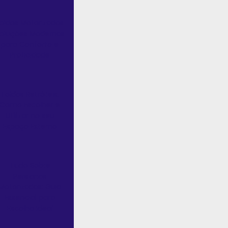
oldos Motorizados:
oluções Modernas
para Conforto e
Praticidade
Toldos Retráteis:
Como Escolher e
Utilizar no seu
Espaço Externo
Tudo Sobre
Persianas
Motorizadas: Guia
Essencial para
Escolha Ideal