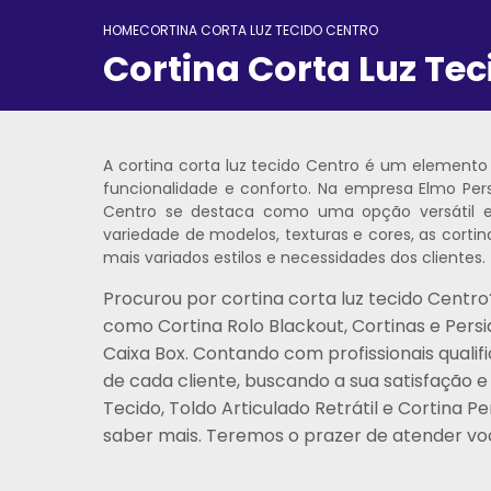
HOME
CORTINA CORTA LUZ TECIDO CENTRO
Cortina Corta Luz Tec
A cortina corta luz tecido Centro é um element
funcionalidade e conforto. Na empresa Elmo Persi
Centro se destaca como uma opção versátil 
variedade de modelos, texturas e cores, as corti
mais variados estilos e necessidades dos clientes.
Procurou por cortina corta luz tecido Centr
como Cortina Rolo Blackout, Cortinas e Persia
Caixa Box. Contando com profissionais qual
de cada cliente, buscando a sua satisfação
Tecido, Toldo Articulado Retrátil e Cortina P
saber mais. Teremos o prazer de atender v