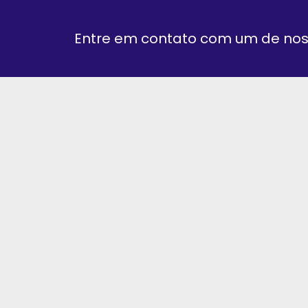
Entre em contato com um de noss