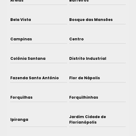
Areias
Barreiros
Bela Vista
Bosque das Mansões
Campinas
Centro
Colônia Santana
Distrito Industrial
Fazenda Santo Antônio
Flor de Nápolis
Forquilhas
Forquilhinhas
Jardim Cidade de
Ipiranga
Florianópolis