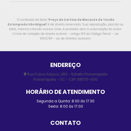
O conteúdo do texto "
Preço de Cortina de Blecaute de Tecido
Estampado São Miguel
" é de direito reservado. Sua reprodução, parcial ou
total, mesmo citando nossos links, é proibida sem a autorização do autor.
Crime de violação de direito autoral – artigo 184 do Código Penal –
Lei
9610/98 - Lei de direitos autorais
.
ENDEREÇO
Rua Fulvio Aducci, 280 - Estreito Florianópolis
Florianópolis - SC - CEP: 88075-000
HORÁRIO DE ATENDIMENTO
Segunda a Quinta: 8:00 às 17:30
Sexta: 8:00 às 17:00
CONTATO