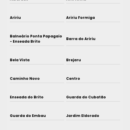
Aririu
Aririu Formiga
Balneário Ponta Papagaio
Barra do Aririu
- Enseada Brito
Bela Vista
Brejaru
Caminho Novo
Centro
Enseada do Brito
Guarda do Cubatão
Guarda do Embau
Jardim Eldorado