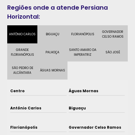
Regiões onde a atende Persiana
Horizontal:
GOVERNADOR
ANTÔNIO CARLOS
BIGUAÇU
FLORIANÓPOLIS
CELSO RAMOS
GRANDE
SANTO AMARO DA
PALHOÇA
SÃO JOSÉ
FLORIANÓPOLIS
IMPERATRIZ
SÃO PEDRO DE
ÁGUAS MORNAS
ALCÂNTARA
Centro
Águas Mornas
Antônio Carlos
Biguaçu
Florianópolis
Governador Celso Ramos