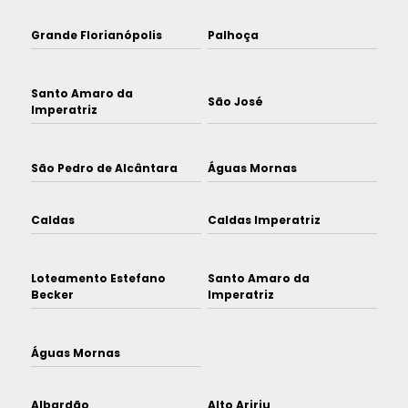
Grande Florianópolis
Palhoça
Santo Amaro da
São José
Imperatriz
São Pedro de Alcântara
Águas Mornas
Caldas
Caldas Imperatriz
Loteamento Estefano
Santo Amaro da
Becker
Imperatriz
Águas Mornas
Albardão
Alto Aririu