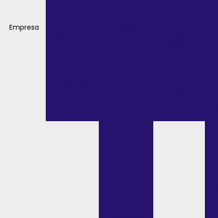
Cortinas
Persianas
Painel
Empresa
Horizontais
Toldos
16 e 25mm
Braços
Retos
Cortinas
Plissadas
Persianas
Horizontais
Toldos
50mm
Cortina
Cortinas
Rolô
Cortinas
Romanas
p
Cortinas
Tradicionais