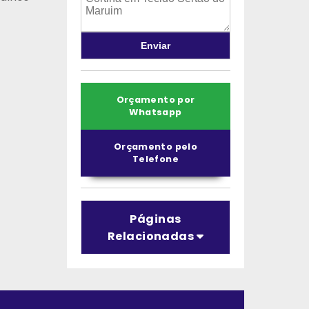
Orçamento por
Whatsapp
Orçamento pelo
Telefone
Páginas
Relacionadas