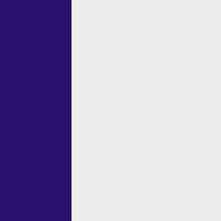
Cortinas de Rolo:
Tudo o Que Você
Precisa Saber para
Decorar Seu
Ambiente
ortinas de Tecido:
Dicas Essenciais
para Renovar e
Valorizar Seu
Ambiente
ortinas de Tecido:
Dicas Essenciais
para Renovar Seu
Espaço