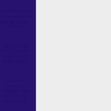
oldos Motorizados:
oluções Modernas
para Conforto e
Praticidade
Toldos Retráteis:
Como Escolher e
Utilizar no seu
Espaço Externo
Tudo Sobre
Persianas
Motorizadas: Guia
Essencial para
Escolha Ideal