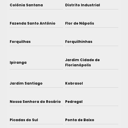
Colônia Santana
Distrito Industrial
Fazenda Santo Antônio
Flor de Nápolis
Forquilhas
Forquilhinhas
Jardim Cidade de
Ipiranga
Florianópolis
Jardim Santiago
Kobrasol
Nossa Senhora do Rosário
Pedregal
Picadas do Sul
Ponta de Baixo