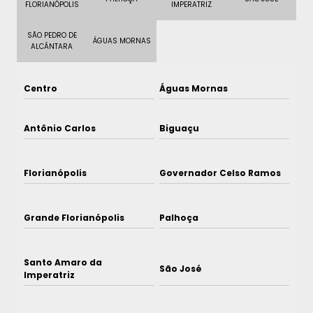
FLORIANÓPOLIS
IMPERATRIZ
SÃO PEDRO DE
ÁGUAS MORNAS
ALCÂNTARA
Centro
Águas Mornas
Antônio Carlos
Biguaçu
Florianópolis
Governador Celso Ramos
Grande Florianópolis
Palhoça
Santo Amaro da
São José
Imperatriz