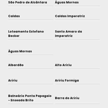
São Pedro de Alcântara
Águas Mornas
Caldas
Caldas Imperatriz
Loteamento Estefano
Santo Amaro da
Becker
Imperatriz
Águas Mornas
Albardão
Alto Aririu
Aririu
Aririu Formiga
Balneário Ponta Papagaio
Barra do Aririu
- Enseada Brito