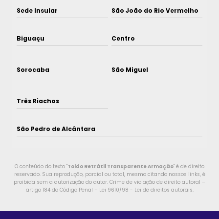
Sede Insular
São João do Rio Vermelho
Biguaçu
Centro
Sorocaba
São Miguel
Três Riachos
São Pedro de Alcântara
O conteúdo do texto "
Toldo Retrátil Transparente Armação
" é de direito
reservado. Sua reprodução, parcial ou total, mesmo citando nossos links, é
proibida sem a autorização do autor. Crime de violação de direito autoral –
artigo 184 do Código Penal –
Lei 9610/98 - Lei de direitos autorais
.