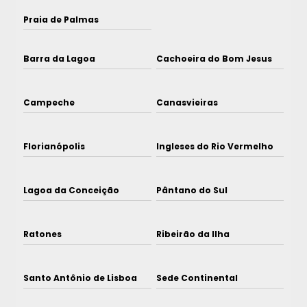
Praia de Palmas
Barra da Lagoa
Cachoeira do Bom Jesus
Campeche
Canasvieiras
Florianópolis
Ingleses do Rio Vermelho
Lagoa da Conceição
Pântano do Sul
Ratones
Ribeirão da Ilha
Santo Antônio de Lisboa
Sede Continental