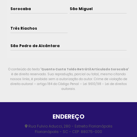
Sorocaba
São Miguel
Três Riachos
São Pedro de Alcântara
O conteúdo do texto "
Quanto Custa Toldo Retrátil Articulado Sorocaba
"
é de direito reservado. Sua reprodução, parcial ou total, mesmo citando
nossos links, é proibida sem a autorização do autor. Crime de violação de
direito autoral – artigo 184 do Código Penal –
Lei 9610/98 - Lei de direitos
autorais
.
ENDEREÇO
Rua Fulvio Aducci, 280 - Estreito Florianópolis
Florianópolis - SC - CEP: 88075-000