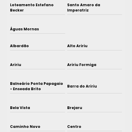
Loteamento Estefano
Santo Amaro da
Becker
Imperatriz
Águas Mornas
Albardão
Alto Aririu
Aririu
Aririu Formiga
Balneário Ponta Papagaio
Barra do Aririu
- Enseada Brito
Bela Vista
Brejaru
Caminho Novo
Centro