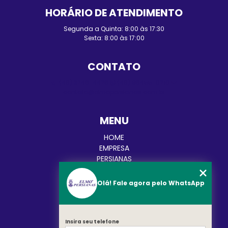
HORÁRIO DE ATENDIMENTO
Segunda a Quinta: 8:00 às 17:30
Sexta: 8:00 às 17:00
CONTATO
(48) 3248-4428
(48) 98455-0210
contato@elmopersianas.com.br
MENU
HOME
EMPRESA
PERSIANAS
CORTINAS
TOLDOS
Olá! Fale agora pelo WhatsApp
BLOG
CATEGORIAS
CONTATO
Insira seu telefone
MAPA DO SITE