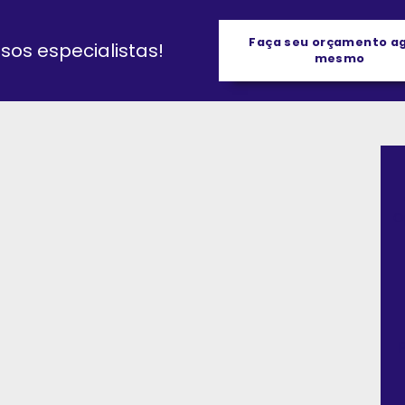
Faça seu orçamento a
os especialistas!
mesmo
O