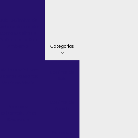
Guia Definitivo de
ortinas de Tecido:
Como Escolher a
Perfeita para Seu
Ambiente
Categorias
uia Essencial para
Cortinas de
Escolher Persianas
Rolo
Verticais Ideais
Cortinas de
Persianas
Tecido
Horizontais: Dicas
Essenciais
Persianas