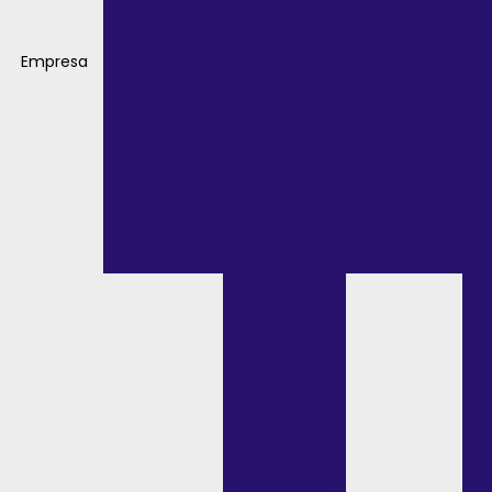
Cortinas
Persianas
Painel
Empresa
Horizontais
Toldos
16 e 25mm
Braços
Retos
Cortinas
Plissadas
Persianas
Horizontais
Toldos
50mm
Cortina
Cortinas
Rolô
Cortinas
Romanas
p
Cortinas
Tradicionais