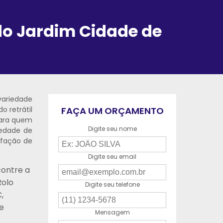
do Jardim Cidade de
variedade
o retrátil
FAÇA UM ORÇAMENTO
para quem
Digite seu nome
iedade de
sfação de
Digite seu email
contre a
Rolo
Digite seu telefone
,
 e
Mensagem