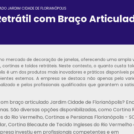
DO JARDIM CIDADE DE FLORIANÓPOLIS
etrátil com Braço Articula
 no mercado de decoração de janelas, oferecendo uma ampla 
 cortinas e toldos retráteis. Neste contexto, o quanto custa told
lis é um dos produtos mais inovadores e práticos disponíveis 
ientes externos. A empresa se destaca não apenas pela var
izado e pelos profissionais qualificados que garantem a sati
 com braço articulado Jardim Cidade de Florianópolis? En
nas. São diversas opções disponibilizadas, como Cortina 
s do Rio Vermelho, Cortinas e Persianas Florianópolis - SC
olar, Cortina Blecaute de Tecido Ingleses do Rio Vermelho
empresa investiu em profissionais competentes e em