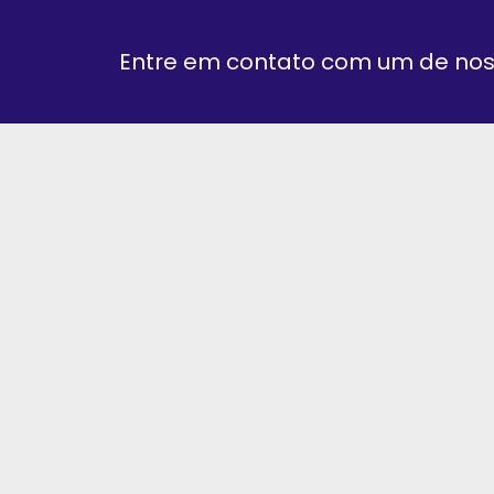
Entre em contato com um de noss