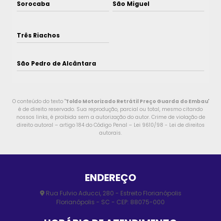
Sorocaba
São Miguel
Três Riachos
São Pedro de Alcântara
O conteúdo do texto "
Toldo Motorizado Retrátil Preço Guarda do Embau
"
é de direito reservado. Sua reprodução, parcial ou total, mesmo citando
nossos links, é proibida sem a autorização do autor. Crime de violação de
direito autoral – artigo 184 do Código Penal –
Lei 9610/98 - Lei de direitos
autorais
.
ENDEREÇO
Rua Fulvio Aducci, 280 - Estreito Florianópolis
Florianópolis - SC - CEP: 88075-000