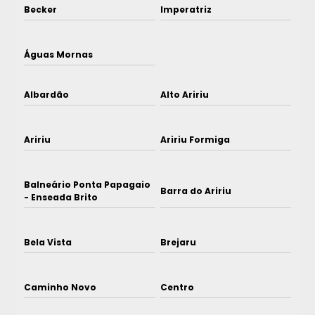
Becker
Imperatriz
Águas Mornas
Albardão
Alto Aririu
Aririu
Aririu Formiga
Balneário Ponta Papagaio
Barra do Aririu
- Enseada Brito
Bela Vista
Brejaru
Caminho Novo
Centro