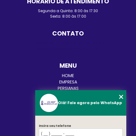
HORÁRIO DE ATENDIMENTO
Segunda a Quinta: 8:00 às 17:30
Sexta: 8:00 às 17:00
CONTATO
(48) 3248-4428
(48) 98455-0210
contato@elmopersianas.com.br
MENU
HOME
EMPRESA
PERSIANAS
CORTINAS
TOLDOS
Olá! Fale agora pelo WhatsApp
BLOG
CATEGORIAS
CONTATO
Insira seu telefone
MAPA DO SITE