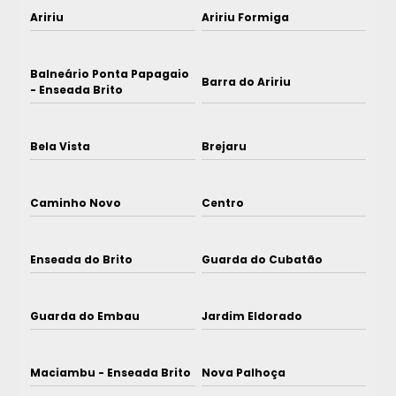
Aririu
Aririu Formiga
Balneário Ponta Papagaio
Barra do Aririu
- Enseada Brito
Bela Vista
Brejaru
Caminho Novo
Centro
Enseada do Brito
Guarda do Cubatão
Guarda do Embau
Jardim Eldorado
Maciambu - Enseada Brito
Nova Palhoça