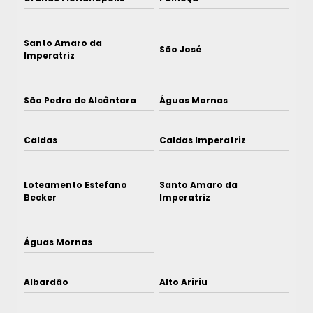
Santo Amaro da
São José
Imperatriz
São Pedro de Alcântara
Águas Mornas
Caldas
Caldas Imperatriz
Loteamento Estefano
Santo Amaro da
Becker
Imperatriz
Águas Mornas
Albardão
Alto Aririu