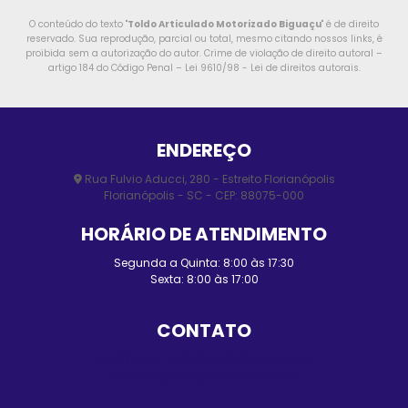
O conteúdo do texto "
Toldo Articulado Motorizado Biguaçu
" é de direito
reservado. Sua reprodução, parcial ou total, mesmo citando nossos links, é
proibida sem a autorização do autor. Crime de violação de direito autoral –
artigo 184 do Código Penal –
Lei 9610/98 - Lei de direitos autorais
.
ENDEREÇO
Rua Fulvio Aducci, 280 - Estreito Florianópolis
Florianópolis - SC - CEP: 88075-000
HORÁRIO DE ATENDIMENTO
Segunda a Quinta: 8:00 às 17:30
Sexta: 8:00 às 17:00
CONTATO
(48) 3248-4428
(48) 98455-0210
contato@elmopersianas.com.br