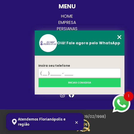
MENU
HOME
EMPRESA
PERSIANAS
CORTINAS
TOLDOS
Olá! Fale agora pelo WhatsApp
BLOG
CATEGORIAS
CONTATO
MAPA DO SITE
Insira seu telefone
REDES SOCIAIS
INICIAR CONVERSA
1
Copyright © Elmo. (Lei 9610 de 19/02/1998)
Atendemos Florianópolis e
×
região
W3C
W3C