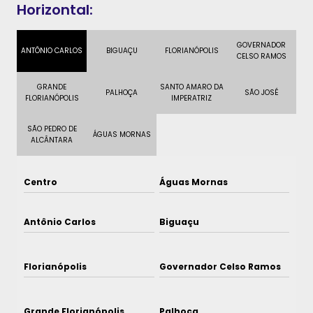
Horizontal:
GOVERNADOR
ANTÔNIO CARLOS
BIGUAÇU
FLORIANÓPOLIS
CELSO RAMOS
GRANDE
SANTO AMARO DA
PALHOÇA
SÃO JOSÉ
FLORIANÓPOLIS
IMPERATRIZ
SÃO PEDRO DE
ÁGUAS MORNAS
ALCÂNTARA
Centro
Águas Mornas
Antônio Carlos
Biguaçu
Florianópolis
Governador Celso Ramos
Grande Florianópolis
Palhoça