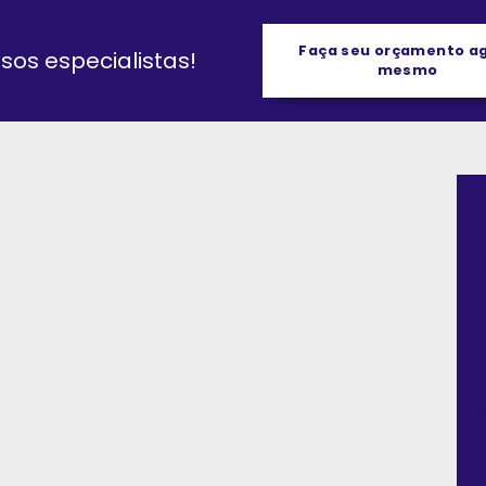
Faça seu orçamento a
os especialistas!
mesmo
O