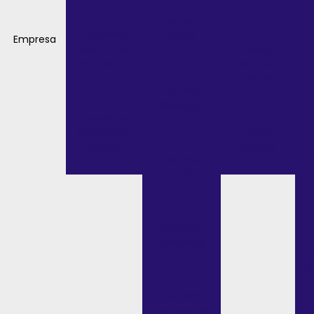
Cortinas
Persianas
Painel
Empresa
Horizontais
Toldos
16 e 25mm
Braços
Retos
Cortinas
Plissadas
Persianas
Horizontais
Toldos
50mm
Cortina
Cortinas
Rolô
Cortinas
Romanas
p
Cortinas
Tradicionais