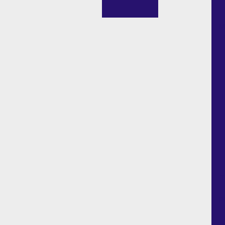
M
T
T
p