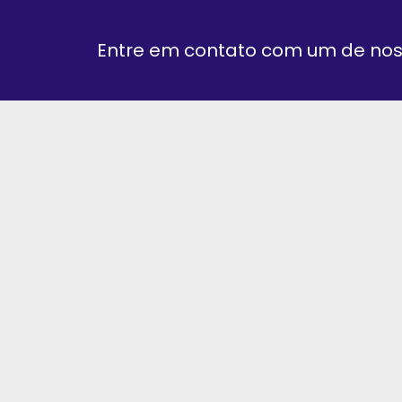
Entre em contato com um de noss