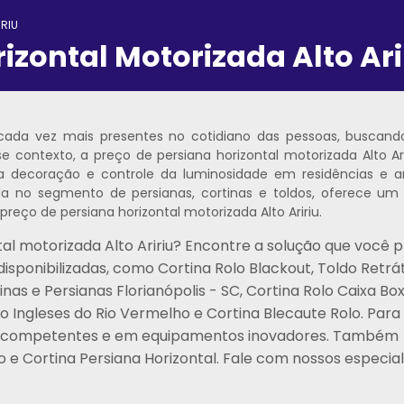
RIU
izontal Motorizada Alto Ari
ada vez mais presentes no cotidiano das pessoas, buscando 
e contexto, a preço de persiana horizontal motorizada Alto Ari
a decoração e controle da luminosidade em residências e 
a no segmento de persianas, cortinas e toldos, oferece um
preço de persiana horizontal motorizada Alto Aririu.
al motorizada Alto Aririu? Encontre a solução que você p
isponibilizadas, como Cortina Rolo Blackout, Toldo Retrát
as e Persianas Florianópolis - SC, Cortina Rolo Caixa Box
do Ingleses do Rio Vermelho e Cortina Blecaute Rolo. Para 
ais competentes e em equipamentos inovadores. Também
e Cortina Persiana Horizontal. Fale com nossos especiali