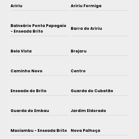
Aririu
Aririu Formiga
Balneário Ponta Papagaio
Barra do Aririu
- Enseada Brito
Bela Vista
Brejaru
Caminho Novo
Centro
Enseada do Brito
Guarda do Cubatão
Guarda do Embau
Jardim Eldorado
Maciambu - Enseada Brito
Nova Palhoça