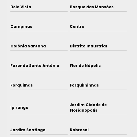
Bela Vista
Bosque das Mansões
Campinas
Centro
Colônia Santana
Distrito Industrial
Fazenda Santo Antônio
Flor de Nápolis
Forquilhas
Forquilhinhas
Jardim Cidade de
Ipiranga
Florianópolis
Jardim Santiago
Kobrasol