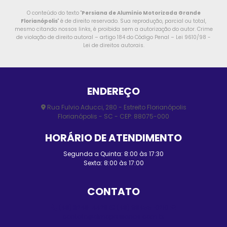
O conteúdo do texto "
Persiana de Alumínio Motorizada Grande
Florianópolis
" é de direito reservado. Sua reprodução, parcial ou total,
mesmo citando nossos links, é proibida sem a autorização do autor. Crime
de violação de direito autoral – artigo 184 do Código Penal –
Lei 9610/98 -
Lei de direitos autorais
.
ENDEREÇO
Rua Fulvio Aducci, 280 - Estreito Florianópolis
Florianópolis - SC - CEP: 88075-000
HORÁRIO DE ATENDIMENTO
Segunda a Quinta: 8:00 às 17:30
Sexta: 8:00 às 17:00
CONTATO
(48) 3248-4428
(48) 98455-0210
contato@elmopersianas.com.br