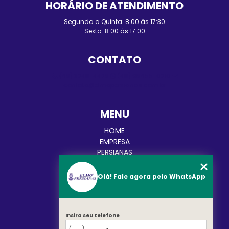
HORÁRIO DE ATENDIMENTO
Segunda a Quinta: 8:00 às 17:30
Sexta: 8:00 às 17:00
CONTATO
(48) 3248-4428
(48) 98455-0210
contato@elmopersianas.com.br
MENU
HOME
EMPRESA
PERSIANAS
CORTINAS
TOLDOS
Olá! Fale agora pelo WhatsApp
BLOG
CATEGORIAS
CONTATO
MAPA DO SITE
Insira seu telefone