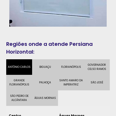
Regiões onde a atende Persiana
Horizontal:
GOVERNADOR
ANTÔNIO CARLOS
BIGUAÇU
FLORIANÓPOLIS
CELSO RAMOS
GRANDE
SANTO AMARO DA
PALHOÇA
SÃO JOSÉ
FLORIANÓPOLIS
IMPERATRIZ
SÃO PEDRO DE
ÁGUAS MORNAS
ALCÂNTARA
Centro
Águas Mornas