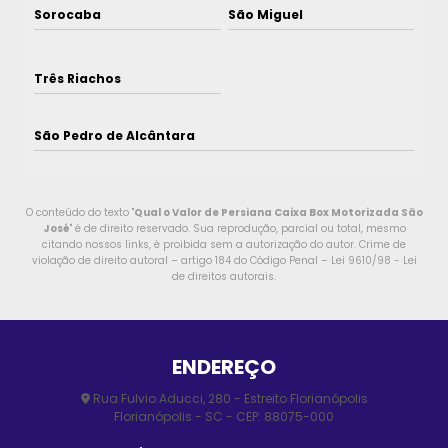
Sorocaba
São Miguel
Três Riachos
São Pedro de Alcântara
O conteúdo do texto "
Qual o Valor de Persiana Caixa Box Motorizada São
José
" é de direito reservado. Sua reprodução, parcial ou total, mesmo
citando nossos links, é proibida sem a autorização do autor. Crime de
violação de direito autoral – artigo 184 do Código Penal –
Lei 9610/98 - Lei
de direitos autorais
.
ENDEREÇO
Rua Fulvio Aducci, 280 - Estreito Florianópolis
Florianópolis - SC - CEP: 88075-000