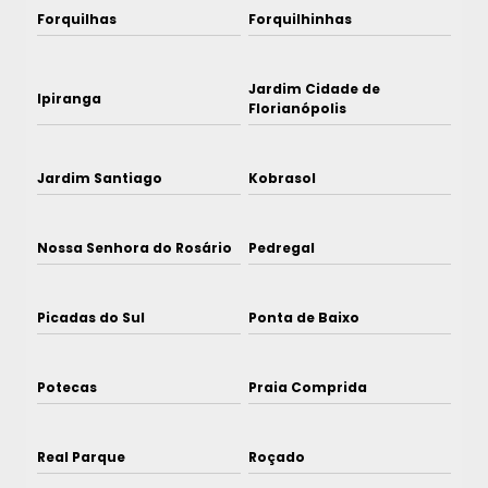
Forquilhas
Forquilhinhas
Jardim Cidade de
Ipiranga
Florianópolis
Jardim Santiago
Kobrasol
Nossa Senhora do Rosário
Pedregal
Picadas do Sul
Ponta de Baixo
Potecas
Praia Comprida
Real Parque
Roçado