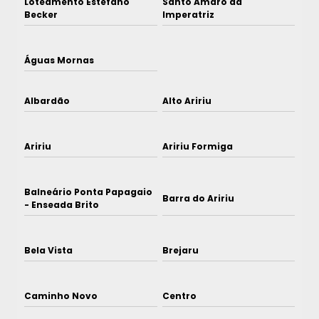
Loteamento Estefano
Santo Amaro da
Becker
Imperatriz
Águas Mornas
Albardão
Alto Aririu
Aririu
Aririu Formiga
Balneário Ponta Papagaio
Barra do Aririu
- Enseada Brito
Bela Vista
Brejaru
Caminho Novo
Centro