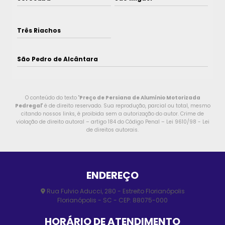
Três Riachos
São Pedro de Alcântara
O conteúdo do texto "
Preço de Persiana de Alumínio Motorizada
Pedregal
" é de direito reservado. Sua reprodução, parcial ou total, mesmo
citando nossos links, é proibida sem a autorização do autor. Crime de
violação de direito autoral – artigo 184 do Código Penal –
Lei 9610/98 - Lei
de direitos autorais
.
ENDEREÇO
Rua Fulvio Aducci, 280 - Estreito Florianópolis
Florianópolis - SC - CEP: 88075-000
HORÁRIO DE ATENDIMENTO