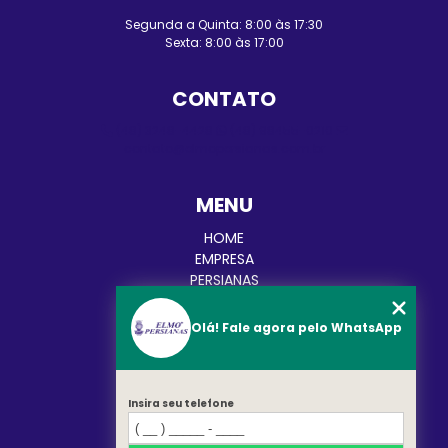
Segunda a Quinta: 8:00 às 17:30
Sexta: 8:00 às 17:00
CONTATO
(48) 3248-4428
(48) 98455-0210
contato@elmopersianas.com.br
MENU
HOME
EMPRESA
PERSIANAS
CORTINAS
TOLDOS
Olá! Fale agora pelo WhatsApp
BLOG
CATEGORIAS
CONTATO
Insira seu telefone
MAPA DO SITE