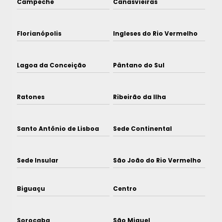
Campeche
Canasvieiras
Florianópolis
Ingleses do Rio Vermelho
Lagoa da Conceição
Pântano do Sul
Ratones
Ribeirão da Ilha
Santo Antônio de Lisboa
Sede Continental
Sede Insular
São João do Rio Vermelho
Biguaçu
Centro
Sorocaba
São Miguel