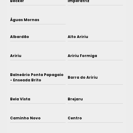
Becker
Imperatriz
Águas Mornas
Albardão
Alto Aririu
Aririu
Aririu Formiga
Balneário Ponta Papagaio
Barra do Aririu
- Enseada Brito
Bela Vista
Brejaru
Caminho Novo
Centro