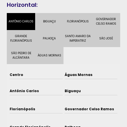
Horizontal:
GOVERNADOR
ANTÔNIO CARLOS
BIGUAÇU
FLORIANÓPOLIS
CELSO RAMOS
GRANDE
SANTO AMARO DA
PALHOÇA
SÃO JOSÉ
FLORIANÓPOLIS
IMPERATRIZ
SÃO PEDRO DE
ÁGUAS MORNAS
ALCÂNTARA
Centro
Águas Mornas
Antônio Carlos
Biguaçu
Florianópolis
Governador Celso Ramos