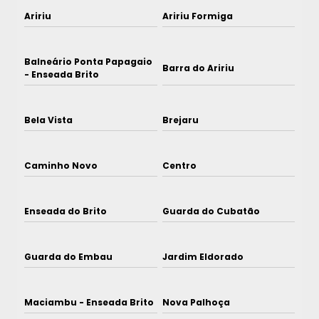
Aririu
Aririu Formiga
Balneário Ponta Papagaio
Barra do Aririu
- Enseada Brito
Bela Vista
Brejaru
Caminho Novo
Centro
Enseada do Brito
Guarda do Cubatão
Guarda do Embau
Jardim Eldorado
Maciambu - Enseada Brito
Nova Palhoça