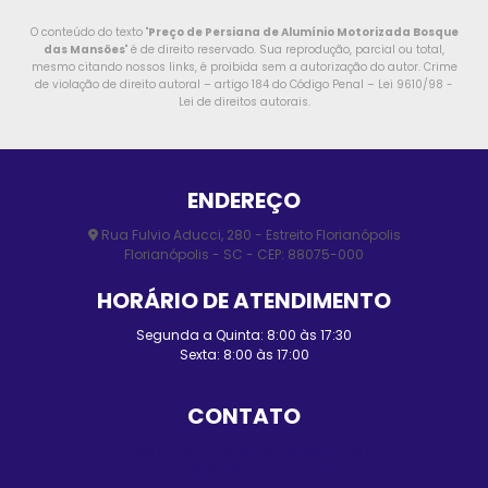
O conteúdo do texto "
Preço de Persiana de Alumínio Motorizada Bosque
das Mansões
" é de direito reservado. Sua reprodução, parcial ou total,
mesmo citando nossos links, é proibida sem a autorização do autor. Crime
de violação de direito autoral – artigo 184 do Código Penal –
Lei 9610/98 -
Lei de direitos autorais
.
ENDEREÇO
Rua Fulvio Aducci, 280 - Estreito Florianópolis
Florianópolis - SC - CEP: 88075-000
HORÁRIO DE ATENDIMENTO
Segunda a Quinta: 8:00 às 17:30
Sexta: 8:00 às 17:00
CONTATO
(48) 3248-4428
(48) 98455-0210
contato@elmopersianas.com.br