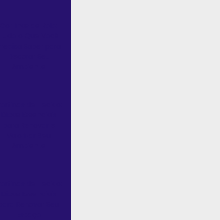
Cortinas de Rolo:
Tudo o Que Você
Precisa Saber para
Decorar Seu
Ambiente
ortinas de Tecido:
Dicas Essenciais
para Renovar e
Valorizar Seu
Ambiente
ortinas de Tecido:
Dicas Essenciais
para Renovar Seu
Espaço