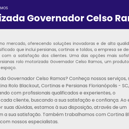
AMOS
rizada Governador Celso R
no mercado, oferecendo soluções inovadoras e de alta quali
ficado que inclui persianas, cortinas e toldos, a empresa se de
com a satisfação dos clientes. Uma das opções mais sofis
 persianas rolo motorizada Governador Celso Ramos, um produt
 espaço.
ada Governador Celso Ramos? Conheça nossos serviços, 
 Rolo Blackout, Cortinas e Persianas Florianópolis - SC,
ndo com profissionais qualificados e experientes, o
da cliente, buscando a sua satisfação e confiança. Ao 
 suas dúvidas, estamos à sua disposição, através de um
 a sua satisfação. Também trabalhamos com Cortina B
 com nossos especialistas.