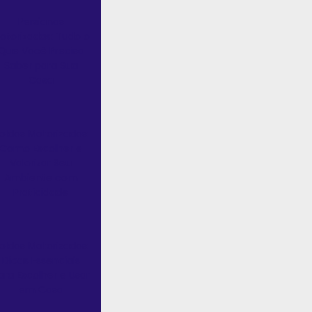
Persianas
otorizadas: Tudo o
Que Você Precisa
Saber para Sua
Casa
oldos Motorizados:
Como Escolher e
Valorizar Seu
Ambiente com
Praticidade
oldos Motorizados:
Dicas Essenciais
ara Escolher e Usar
em Casa