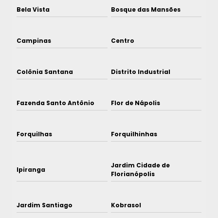
Bela Vista
Bosque das Mansões
Campinas
Centro
Colônia Santana
Distrito Industrial
Fazenda Santo Antônio
Flor de Nápolis
Forquilhas
Forquilhinhas
Jardim Cidade de
Ipiranga
Florianópolis
Jardim Santiago
Kobrasol