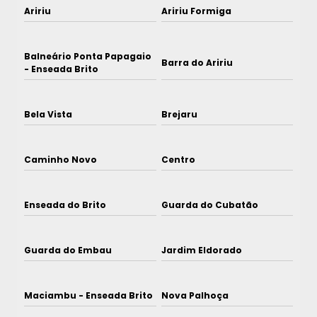
Aririu
Aririu Formiga
Balneário Ponta Papagaio
Barra do Aririu
- Enseada Brito
Bela Vista
Brejaru
Caminho Novo
Centro
Enseada do Brito
Guarda do Cubatão
Guarda do Embau
Jardim Eldorado
Maciambu - Enseada Brito
Nova Palhoça