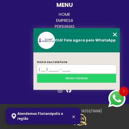
MENU
HOME
EMPRESA
PERSIANAS
CORTINAS
TOLDOS
Olá! Fale agora pelo WhatsApp
BLOG
CATEGORIAS
CONTATO
MAPA DO SITE
Insira seu telefone
REDES SOCIAIS
INICIAR CONVERSA
1
Copyright © Elmo. (Lei 9610 de 19/02/1998)
Atendemos Florianópolis e
×
região
W3C
W3C