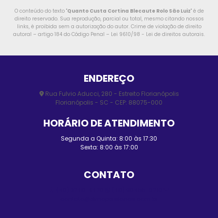
O conteúdo do texto "
Quanto Custa Cortina Blecaute Rolo São Luiz
" é de
direito reservado. Sua reprodução, parcial ou total, mesmo citando nossos
links, é proibida sem a autorização do autor. Crime de violação de direito
autoral – artigo 184 do Código Penal –
Lei 9610/98 - Lei de direitos autorais
.
ENDEREÇO
Rua Fulvio Aducci, 280 - Estreito Florianópolis
Florianópolis - SC - CEP: 88075-000
HORÁRIO DE ATENDIMENTO
Segunda a Quinta: 8:00 às 17:30
Sexta: 8:00 às 17:00
CONTATO
(48) 3248-4428
(48) 98455-0210
contato@elmopersianas.com.br