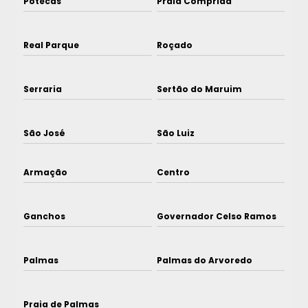
Potecas
Praia Comprida
Real Parque
Roçado
Serraria
Sertão do Maruim
São José
São Luiz
Armação
Centro
Ganchos
Governador Celso Ramos
Palmas
Palmas do Arvoredo
Praia de Palmas