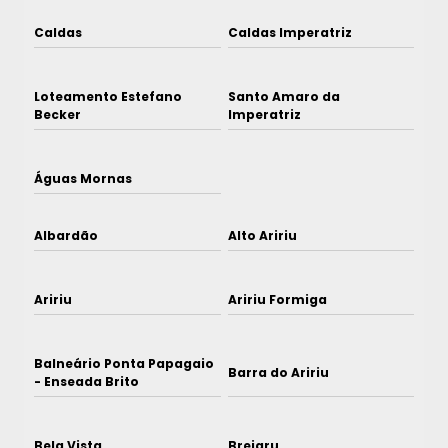
Caldas
Caldas Imperatriz
Loteamento Estefano
Santo Amaro da
Becker
Imperatriz
Águas Mornas
Albardão
Alto Aririu
Aririu
Aririu Formiga
Balneário Ponta Papagaio
Barra do Aririu
- Enseada Brito
Bela Vista
Brejaru