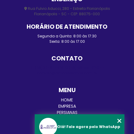
Rua Fulvio Aducci, 280 - Estreito Florianópolis
Florianópolis - SC - CEP: 88075-000
HORÁRIO DE ATENDIMENTO
Segunda a Quinta: 8:00 às 17:30
Sexta: 8:00 às 17:00
CONTATO
(48) 3248-4428
(48) 98455-0210
contato@elmopersianas.com.br
MENU
HOME
EMPRESA
PERSIANAS
CORTINAS
TOLDOS
Olá! Fale agora pelo WhatsApp
BLOG