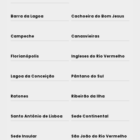
Barra da Lagoa
Cachoeira do Bom Jesus
Campeche
Canasvieiras
Florianópolis
Ingleses do Rio Vermelho
Lagoa da Conceição
Pântano do Sul
Ratones
Ribeirão da Ilha
Santo Antônio de Lisboa
Sede Continental
Sede Insular
São João do Rio Vermelho