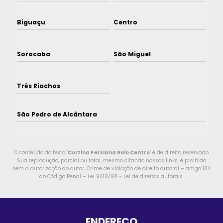
Biguaçu
Centro
Sorocaba
São Miguel
Três Riachos
São Pedro de Alcântara
O conteúdo do texto "
Cortina Persiana Rolo Centro
" é de direito reservado.
Sua reprodução, parcial ou total, mesmo citando nossos links, é proibida
sem a autorização do autor. Crime de violação de direito autoral – artigo 184
do Código Penal –
Lei 9610/98 - Lei de direitos autorais
.
ENDEREÇO