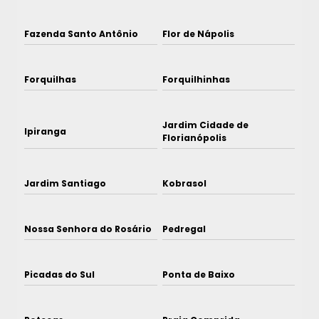
Fazenda Santo Antônio
Flor de Nápolis
Forquilhas
Forquilhinhas
Jardim Cidade de
Ipiranga
Florianópolis
Jardim Santiago
Kobrasol
Nossa Senhora do Rosário
Pedregal
Picadas do Sul
Ponta de Baixo