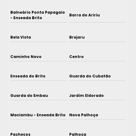
Balneário Ponta Papagaio
Barra do Aririu
- Enseada Brito
Bela Vista
Brejaru
Caminho Novo
Centro
Enseada do Brito
Guarda do Cubatão
Guarda do Embau
Jardim Eldorado
Maciambu - Enseada Brito
Nova Palhoça
Pachecos
Palhoça