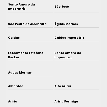
Santo Amaro da
São José
Imperatriz
São Pedro de Alcântara
Águas Mornas
Caldas
Caldas Imperatriz
Loteamento Estefano
Santo Amaro da
Becker
Imperatriz
Águas Mornas
Albardão
Alto Aririu
Aririu
Aririu Formiga