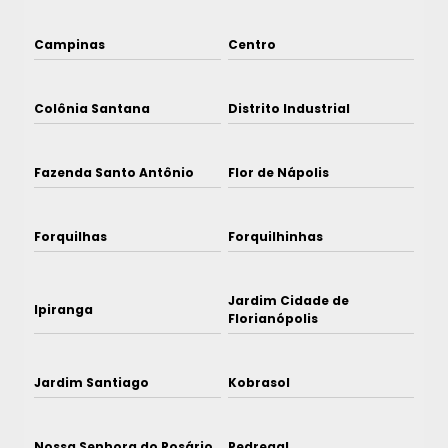
Campinas
Centro
Colônia Santana
Distrito Industrial
Fazenda Santo Antônio
Flor de Nápolis
Forquilhas
Forquilhinhas
Jardim Cidade de
Ipiranga
Florianópolis
Jardim Santiago
Kobrasol
Nossa Senhora do Rosário
Pedregal