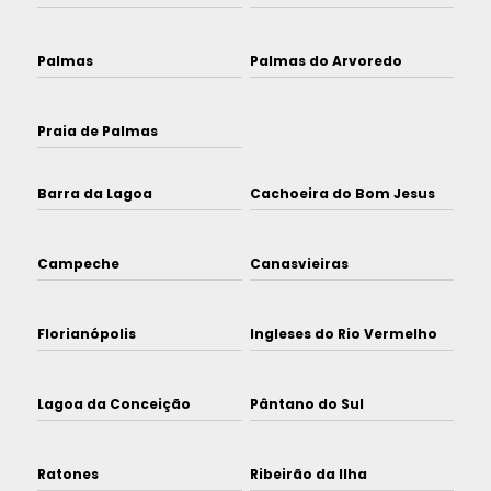
Palmas
Palmas do Arvoredo
Praia de Palmas
Barra da Lagoa
Cachoeira do Bom Jesus
Campeche
Canasvieiras
Florianópolis
Ingleses do Rio Vermelho
Lagoa da Conceição
Pântano do Sul
Ratones
Ribeirão da Ilha