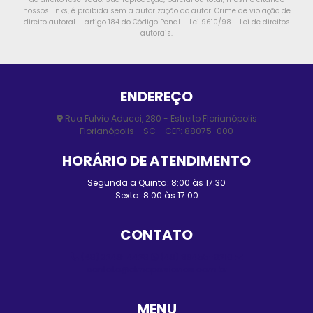
nossos links, é proibida sem a autorização do autor. Crime de violação de
direito autoral – artigo 184 do Código Penal –
Lei 9610/98 - Lei de direitos
autorais
.
ENDEREÇO
Rua Fulvio Aducci, 280 - Estreito Florianópolis
Florianópolis - SC - CEP: 88075-000
HORÁRIO DE ATENDIMENTO
Segunda a Quinta: 8:00 às 17:30
Sexta: 8:00 às 17:00
CONTATO
(48) 3248-4428
(48) 98455-0210
contato@elmopersianas.com.br
MENU