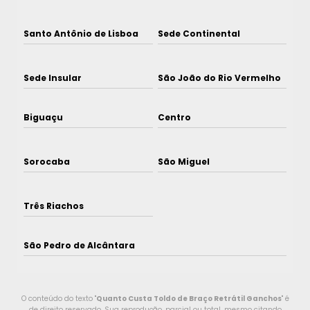
Santo Antônio de Lisboa
Sede Continental
Sede Insular
São João do Rio Vermelho
Biguaçu
Centro
Sorocaba
São Miguel
Três Riachos
São Pedro de Alcântara
O conteúdo do texto "
Quanto Custa Toldo de Braço Retrátil Ganchos
" é
de direito reservado. Sua reprodução, parcial ou total, mesmo citando