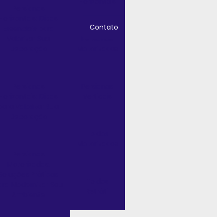
Horizontais
Persianas
Horizontais: Dicas
Contato
Essenciais para
Valorizar Sua
Persianas
Decoração
Motorizadas
Persianas
Persianas
Horizontais: Dicas
Verticais
para Valorizar Sua
Decoração
Toldos
Motorizados
Persianas
Motorizadas:
Soluções Práticas
Toldos
ara Modernizar Seu
Retrátil
Ambiente