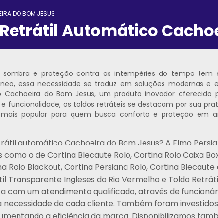
IRA DO BOM JESUS
Retrátil Automático Cacho
por sombra e proteção contra as intempéries do tempo tem
o, essa necessidade se traduz em soluções modernas e ef
o Cachoeira do Bom Jesus, um produto inovador oferecido 
 funcionalidade, os toldos retráteis se destacam por sua prat
z mais popular para quem busca conforto e proteção em a
rátil automático Cachoeira do Bom Jesus? A Elmo Persia
os como o de Cortina Blecaute Rolo, Cortina Rolo Caixa Box
ina Rolo Blackout, Cortina Persiana Rolo, Cortina Blecaute
til Transparente Ingleses do Rio Vermelho e Toldo Retráti
a com um atendimento qualificado, através de funcionár
a necessidade de cada cliente. Também foram investidos
 aumentando a eficiência da marca. Disponibilizamos ta