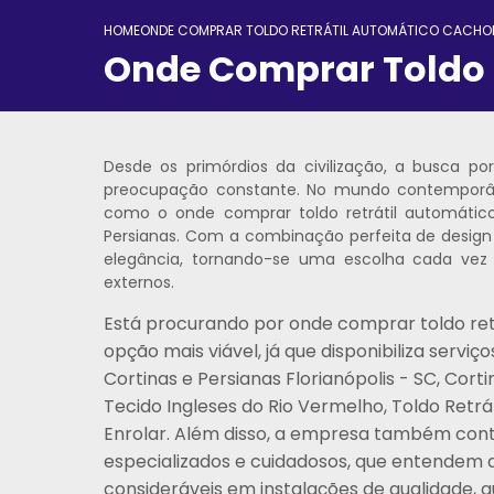
HOME
ONDE COMPRAR TOLDO RETRÁTIL AUTOMÁTICO CACHOE
Onde Comprar Toldo 
Desde os primórdios da civilização, a busca 
preocupação constante. No mundo contemporâne
como o onde comprar toldo retrátil automátic
Persianas. Com a combinação perfeita de design e
elegância, tornando-se uma escolha cada ve
externos.
Está procurando por onde comprar toldo ret
opção mais viável, já que disponibiliza serviç
Cortinas e Persianas Florianópolis - SC, Cort
Tecido Ingleses do Rio Vermelho, Toldo Retrá
Enrolar. Além disso, a empresa também cont
especializados e cuidadosos, que entendem 
consideráveis em instalações de qualidade,