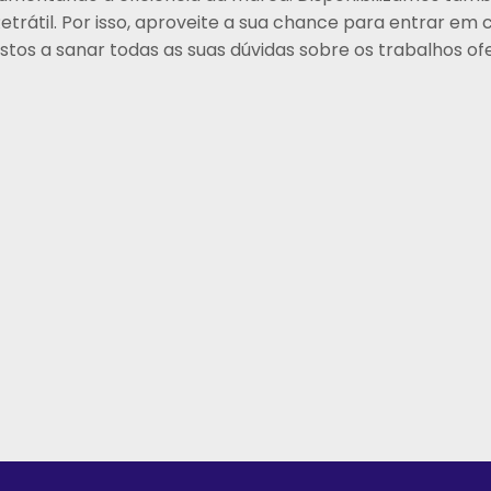
Retrátil. Por isso, aproveite a sua chance para entrar em
tos a sanar todas as suas dúvidas sobre os trabalhos of