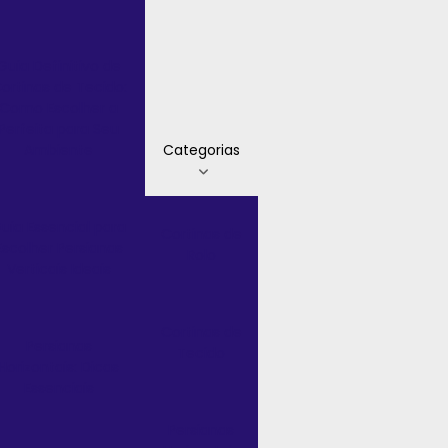
Guia Definitivo de
ortinas de Tecido:
Como Escolher a
Perfeita para Seu
Ambiente
Categorias
uia Essencial para
Cortinas de
Escolher Persianas
Rolo
Verticais Ideais
Cortinas de
Persianas
Tecido
Horizontais: Dicas
Essenciais
Persianas