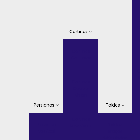
C
Cortinas
Cortinas
Celulares
G
Cortinas
Double
Vision
Persianas
Toldos
Cortinas
Persiana
Toldos
New Vision
Vertical
Braços
Articulados