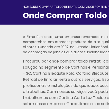
HOME
ONDE COMPRAR TOLDO RETRÁTIL COM VISOR PONTE IM
Onde Comprar Toldo R
A Elmo Persianas, uma empresa renomada no ra
compromisso em oferecer produtos de alta qual
clientes. Fundada em 1992 na Grande Florianópol
de decoração de janelas que aliam funcionalidade,
Procurou por onde comprar toldo retrátil co
solução no segmento de Cortinas e Persianas,
- SC, Cortina Blecaute Rolo, Cortina Blecaute
Retrátil de Enrolar, entre outros serviços.
profissionais e instalações de qualidade, bu
e trabalhos. Com nossos serviços você pode 
trabalhamos com Cortina Corta Luz Tecido e T
sobre nossa empresa. Garantimos a sua sati