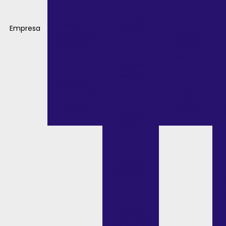
Cortinas
Persianas
Painel
Empresa
Horizontais
Toldos
16 e 25mm
Braços
Retos
Cortinas
Plissadas
Persianas
Horizontais
Toldos
50mm
Cortina
Cortinas
Rolô
Cortinas
Romanas
p
Cortinas
Tradicionais