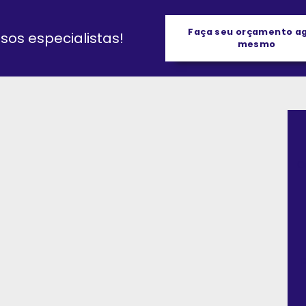
Faça seu orçamento a
os especialistas!
mesmo
O