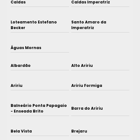
Caldas
Caldas Imperatriz
Loteamento Estefano
Santo Amaro da
Becker
Imperatriz
Águas Mornas
Albardão
Alto Aririu
Aririu
Aririu Formiga
Balneário Ponta Papagaio
Barra do Aririu
- Enseada Brito
Bela Vista
Brejaru