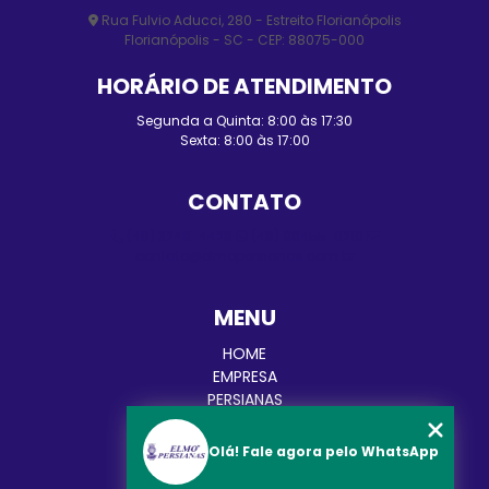
Rua Fulvio Aducci, 280 - Estreito Florianópolis
Florianópolis - SC - CEP: 88075-000
HORÁRIO DE ATENDIMENTO
Segunda a Quinta: 8:00 às 17:30
Sexta: 8:00 às 17:00
CONTATO
(48) 3248-4428
(48) 98455-0210
contato@elmopersianas.com.br
MENU
HOME
EMPRESA
PERSIANAS
CORTINAS
TOLDOS
Olá! Fale agora pelo WhatsApp
BLOG