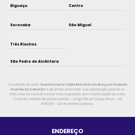
Biguaçu
Centro
Sorocaba
São Miguel
Três Riachos
São Pedro de Alcântara
O conteúdo do texto "
Quanto Custa Toldo Retrátil com Braço Articulado
Guarda do Cubatão
" é de direito reservado. Sua reprodução, parcial ou
total, mesmo citando nossos links, é proibida sem a autorização do autor.
Crime de violação de direito autoral – artigo 184 do Código Penal –
Lei
9610/98 - Lei de direitos autorais
.
ENDEREÇO