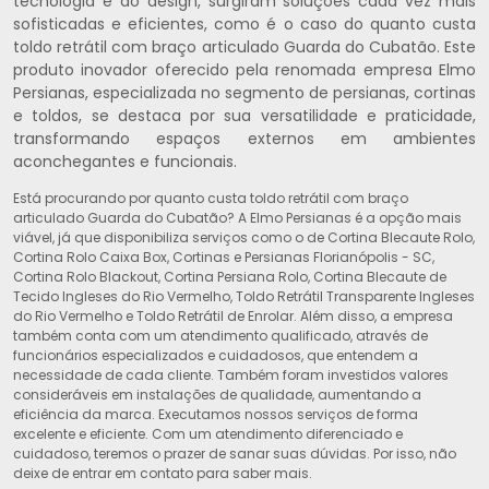
tecnologia e do design, surgiram soluções cada vez mais
sofisticadas e eficientes, como é o caso do quanto custa
toldo retrátil com braço articulado Guarda do Cubatão. Este
produto inovador oferecido pela renomada empresa Elmo
Persianas, especializada no segmento de persianas, cortinas
e toldos, se destaca por sua versatilidade e praticidade,
transformando espaços externos em ambientes
aconchegantes e funcionais.
Está procurando por quanto custa toldo retrátil com braço
articulado Guarda do Cubatão? A Elmo Persianas é a opção mais
viável, já que disponibiliza serviços como o de Cortina Blecaute Rolo,
Cortina Rolo Caixa Box, Cortinas e Persianas Florianópolis - SC,
Cortina Rolo Blackout, Cortina Persiana Rolo, Cortina Blecaute de
Tecido Ingleses do Rio Vermelho, Toldo Retrátil Transparente Ingleses
do Rio Vermelho e Toldo Retrátil de Enrolar. Além disso, a empresa
também conta com um atendimento qualificado, através de
funcionários especializados e cuidadosos, que entendem a
necessidade de cada cliente. Também foram investidos valores
consideráveis em instalações de qualidade, aumentando a
eficiência da marca. Executamos nossos serviços de forma
excelente e eficiente. Com um atendimento diferenciado e
cuidadoso, teremos o prazer de sanar suas dúvidas. Por isso, não
deixe de entrar em contato para saber mais.