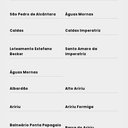
São Pedro de Alcântara
Águas Mornas
Caldas
Caldas Imperatriz
Loteamento Estefano
Santo Amaro da
Becker
Imperatriz
Águas Mornas
Albardão
Alto Aririu
Aririu
Aririu Formiga
Balneário Ponta Papagaio
Barra do Aririu