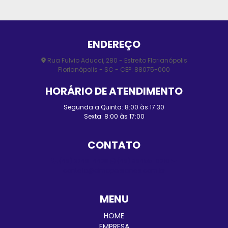
ENDEREÇO
Rua Fulvio Aducci, 280 - Estreito Florianópolis
Florianópolis - SC - CEP: 88075-000
HORÁRIO DE ATENDIMENTO
Segunda a Quinta: 8:00 às 17:30
Sexta: 8:00 às 17:00
CONTATO
(48) 3248-4428
(48) 98455-0210
contato@elmopersianas.com.br
MENU
HOME
EMPRESA