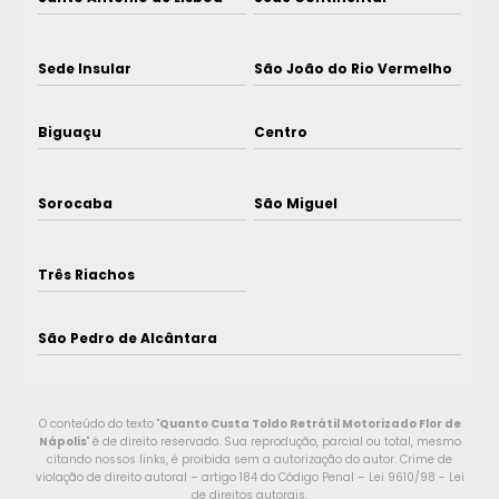
Sede Insular
São João do Rio Vermelho
Biguaçu
Centro
Sorocaba
São Miguel
Três Riachos
São Pedro de Alcântara
O conteúdo do texto "
Quanto Custa Toldo Retrátil Motorizado Flor de
Nápolis
" é de direito reservado. Sua reprodução, parcial ou total, mesmo
citando nossos links, é proibida sem a autorização do autor. Crime de
violação de direito autoral – artigo 184 do Código Penal –
Lei 9610/98 - Lei
de direitos autorais
.