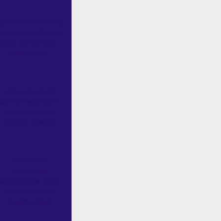
oldos Motorizados:
oluções Modernas
para Conforto e
Praticidade
Toldos Retráteis:
Como Escolher e
Utilizar no seu
Espaço Externo
Tudo Sobre
Persianas
Motorizadas: Guia
Essencial para
Escolha Ideal