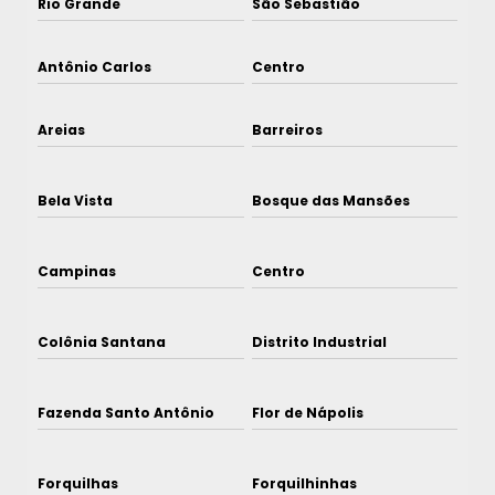
Rio Grande
São Sebastião
Antônio Carlos
Centro
Areias
Barreiros
Bela Vista
Bosque das Mansões
Campinas
Centro
Colônia Santana
Distrito Industrial
Fazenda Santo Antônio
Flor de Nápolis
Forquilhas
Forquilhinhas