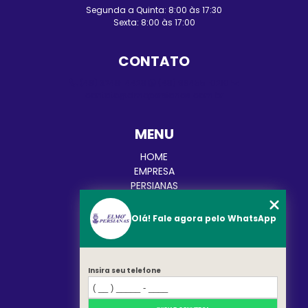
Segunda a Quinta: 8:00 às 17:30
Sexta: 8:00 às 17:00
CONTATO
(48) 3248-4428
(48) 98455-0210
contato@elmopersianas.com.br
MENU
HOME
EMPRESA
PERSIANAS
CORTINAS
TOLDOS
Olá! Fale agora pelo WhatsApp
BLOG
CATEGORIAS
CONTATO
Insira seu telefone
MAPA DO SITE