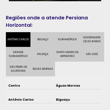
Regiões onde a atende Persiana
Horizontal:
GOVERNADOR
ANTÔNIO CARLOS
BIGUAÇU
FLORIANÓPOLIS
CELSO RAMOS
GRANDE
SANTO AMARO DA
PALHOÇA
SÃO JOSÉ
FLORIANÓPOLIS
IMPERATRIZ
SÃO PEDRO DE
ÁGUAS MORNAS
ALCÂNTARA
Centro
Águas Mornas
Antônio Carlos
Biguaçu