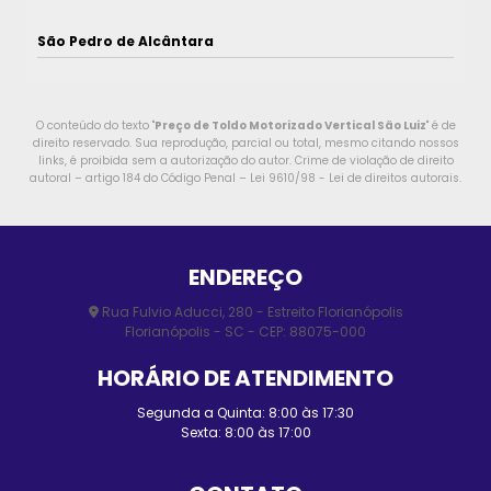
São Pedro de Alcântara
O conteúdo do texto "
Preço de Toldo Motorizado Vertical São Luiz
" é de
direito reservado. Sua reprodução, parcial ou total, mesmo citando nossos
links, é proibida sem a autorização do autor. Crime de violação de direito
autoral – artigo 184 do Código Penal –
Lei 9610/98 - Lei de direitos autorais
.
ENDEREÇO
Rua Fulvio Aducci, 280 - Estreito Florianópolis
Florianópolis - SC - CEP: 88075-000
HORÁRIO DE ATENDIMENTO
Segunda a Quinta: 8:00 às 17:30
Sexta: 8:00 às 17:00