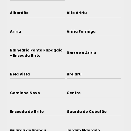
Albardão
Alto Aririu
Aririu
Aririu Formiga
Balneário Ponta Papagaio
Barra do Aririu
- Enseada Brito
Bela Vista
Brejaru
Caminho Novo
Centro
Enseada do Brito
Guarda do Cubatão
Guarda do Embau
Jardim Eldorado