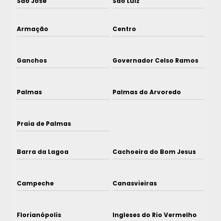
São José
São Luiz
Armação
Centro
Ganchos
Governador Celso Ramos
Palmas
Palmas do Arvoredo
Praia de Palmas
Barra da Lagoa
Cachoeira do Bom Jesus
Campeche
Canasvieiras
Florianópolis
Ingleses do Rio Vermelho