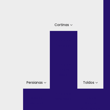
C
Cortinas
Cortinas
Celulares
G
Cortinas
Double
Vision
Persianas
Toldos
Cortinas
Persiana
Toldos
New Vision
Vertical
Braços
Articulados