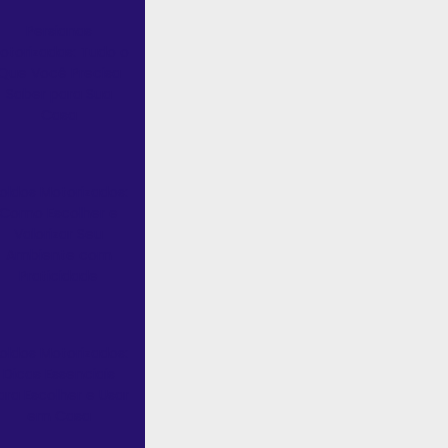
Persianas
otorizadas: Tudo o
Que Você Precisa
Saber para Sua
Casa
oldos Motorizados:
Como Escolher e
Valorizar Seu
Ambiente com
Praticidade
oldos Motorizados:
Dicas Essenciais
ara Escolher e Usar
em Casa