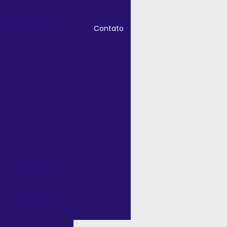
Horizontais
Persianas
Horizontais: Dicas
Contato
Essenciais para
Valorizar Sua
Persianas
Decoração
Motorizadas
Persianas
Persianas
Horizontais: Dicas
Verticais
para Valorizar Sua
Decoração
Toldos
Motorizados
Persianas
Motorizadas:
Soluções Práticas
Toldos
ara Modernizar Seu
Retrátil
Ambiente