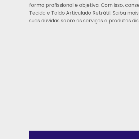
forma profissional e objetiva. Com isso, cons
Tecido e Toldo Articulado Retrátil. Saiba 
suas dúvidas sobre os serviços e produtos d