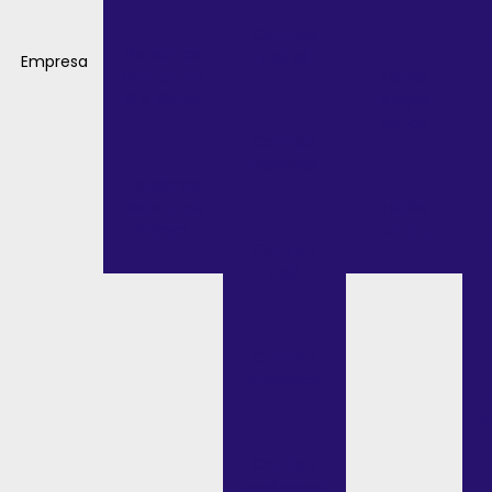
Cortinas
Persianas
Painel
Empresa
Horizontais
Toldos
16 e 25mm
Braços
Retos
Cortinas
Plissadas
Persianas
Horizontais
Toldos
50mm
Cortina
Cortinas
Rolô
Cortinas
Romanas
p
Cortinas
Tradicionais