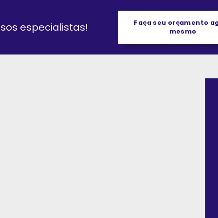
Faça seu orçamento a
os especialistas!
mesmo
O