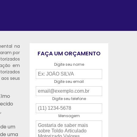
mental na
saram por
FAÇA UM ORÇAMENTO
torizados
Digite seu nome
icação em
torizados
 aos seus
Digite seu email
 Elmo
Digite seu telefone
Tecido
,
Mensagem
m de um
 de uma